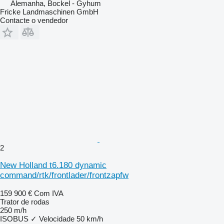
Alemanha, Bockel - Gyhum
Fricke Landmaschinen GmbH
Contacte o vendedor
2
New Holland t6.180 dynamic
command/rtk/frontlader/frontzapfw
159 900 €
Com IVA
Trator de rodas
250 m/h
ISOBUS
✓
Velocidade
50 km/h