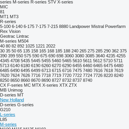
series
M-series
R-series
STV
X-series
MIC
81
MT1
MT3
R-series
5-100
6-140
6-175
7-175
7-215
8880
Landpower
Mistral
Powerfarm
Rex
Vision
Geotrac
Lintrac
M-series
M504
40
80
82
892
1025
1221
2022
30
35
50
65
135
158
165
168
185
188
240
265
275
285
290
362
375
390
399
550
575
590
675
690
698
3060
3080
3085
3640
4235
4255
4345
4708
5435
5445
5455
5460
5465
5610
5611
5612
5710
5711
5713
6140
6180
6190
6260
6270
6290
6455
6460
6465
6475
6480
6485
6490
6495
6499
6713
6715
6716
7475
7480
7616
7618
7619
7620
7624
7626
7716
7718
7719
7720
7722
7724
7726
8220
8240
8250
8650
8660
8670
8690
8727
8732
8737
8740
CX
F-series
MC
MTX
X-series
XTX
ZTX
MB
Unimog
D-series
MT
New Holland
D-series
G-series
G210
L-series
L85
M-series