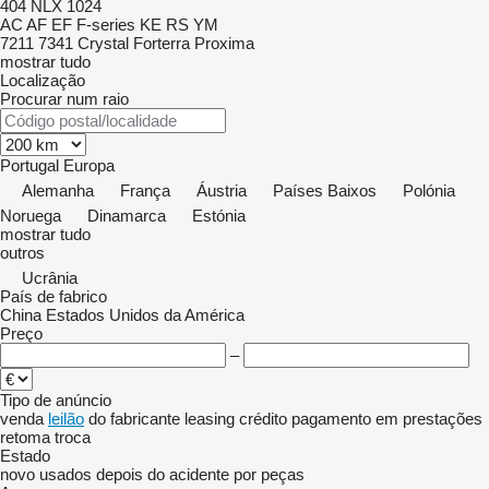
404
NLX 1024
AC
AF
EF
F-series
KE
RS
YM
7211
7341
Crystal
Forterra
Proxima
mostrar tudo
Localização
Procurar num raio
Portugal
Europa
Alemanha
França
Áustria
Países Baixos
Polónia
Noruega
Dinamarca
Estónia
mostrar tudo
outros
Ucrânia
País de fabrico
China
Estados Unidos da América
Preço
–
Tipo de anúncio
venda
leilão
do fabricante
leasing
crédito
pagamento em prestações
retoma
troca
Estado
novo
usados
depois do acidente
por peças