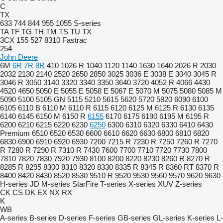
C
TX
633
744
844
955
1055
S-series
TA
TF
TG
TH
TM
TS
TU
TX
3CX
155
527
8310
Fastrac
254
John Deere
6M
6R
7R
8R
410
1026 R
1040
1120
1140
1630
1640
2026 R
2030
2032
2130
2140
2520
2650
2850
3025
3036 E
3038 E
3040
3045 R
3046 R
3050
3140
3320
3340
3350
3640
3720
4052 R
4066
4430
4520
4650
5050 E
5055 E
5058 E
5067 E
5070 M
5075
5080
5085 M
5090
5100
5105 GN
5115
5210
5615
5620
5720
5820
6090
6100
6105
6110 B
6110 M
6110 R
6115
6120
6125 M
6125 R
6130
6135
6140
6145
6150 M
6150 R
6155
6170
6175
6190
6195 M
6195 R
6200
6210
6215
6220
6230
6250
6300
6310
6320
6330
6410
6430
Premium
6510
6520
6530
6600
6610
6620
6630
6800
6810
6820
6830
6900
6910
6920
6930
7200
7215 R
7230 R
7250
7260 R
7270
R
7280 R
7290 R
7310 R
7430
7600
7700
7710
7720
7730
7800
7810
7820
7830
7920
7930
8100
8200
8220
8230
8260 R
8270 R
8285 R
8295
8300
8310
8320
8330
8335 R
8345 R
8360 RT
8370 R
8400
8420
8430
8520
8530
9510 R
9520
9530
9560
9570
9620
9630
H-series
JD
M-series
StarFire
T-series
X-series
XUV
Z-series
CK
CS
DK
EX
NX
RX
K
WB
A-series
B-series
D-series
F-series
GB-series
GL-series
K-series
L-