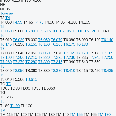
M100
M115
M135
M160
NH
NH95
T-series
T3
T4
T4.050
T4.55
T4.65
T4.75
T4.90
T4.95
T4.100
T4.105
T5
T5.050
T5.060
T5.90
T5.95
T5.100
T5.105
T5.110
T5.120
T5.140
T6
T6.010
T6.020
T6.030
T6.050
T6.070
T6.080
T6.090
T6.120
T6.140
T6.145
T6.150
T6.155
T6.160
T6.165
T6.175
T6.180
T7
T7.030
T7.040
T7.050
T7.060
T7.070
T7.165
T7.170
T7.175
T7.185
T7.190
T7.200
T7.210
T7.220
T7.225
T7.230
T7.235
T7.245
T7.250
T7.260
T7.270
T7.290
T7.300
T7.315
T7.340
T7.540
T7.550
T8
T8.040
T8.050
T8.360
T8.380
T8.390
T8.410
T8.415
T8.420
T8.435
T9
T9.040
T9.560
T9.615
TC
TD
TD65
TD80
TD90
TD95
TD5050
TG
TG 285
TL
TL 80
TL 90
TL 100
TM
TM 115
TM 120
TM 125
TM 130
TM 140
TM 155
TM 165
TM 190