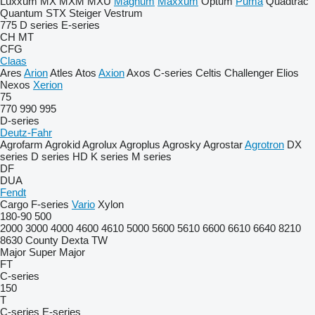
Luxxum
MX
MXM
MXU
Magnum
Maxxum
Optum
Puma
Quadtrac
Quantum
STX
Steiger
Vestrum
775
D series
E-series
CH
MT
CFG
Claas
Ares
Arion
Atles
Atos
Axion
Axos
C-series
Celtis
Challenger
Elios
Nexos
Xerion
75
770
990
995
D-series
Deutz-Fahr
Agrofarm
Agrokid
Agrolux
Agroplus
Agrosky
Agrostar
Agrotron
DX
series
D series
HD
K series
M series
DF
DUA
Fendt
Cargo
F-series
Vario
Xylon
180-90
500
2000
3000
4000
4600
4610
5000
5600
5610
6600
6610
6640
8210
8630
County
Dexta
TW
Major
Super Major
FT
C-series
150
T
C-series
E-series