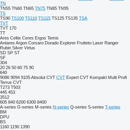
TN
TN55
TN60
TN65
TN75
TN85
TN95
TS
TS90
TS100
TS110
TS115
TS125
TS135
TSA
TVT
TVT 170
TT
Ares
Celtis
Ceres
Ergos
Temis
Antares
Argon
Corsaro
Dorado
Explorer
Frutteto
Laser
Ranger
Rubin
Silver
Virtus
SD
SP
ST
SF
304
20
26
50
60
75
90
640
9086
9094
9105
Absolut CVT
CVT
Expert CVT
Kompakt
Multi
Profi
Terrus CVT
T273
T503
445
453
3512
605
840
6200
6300
8400
A-series
G-series
M-series
N-series
Q-series
S-series
T-series
BM
DPU
BS
1160
1190
1390