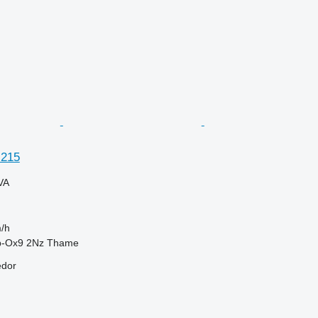
 215
VA
/h
b-Ox9 2Nz Thame
edor