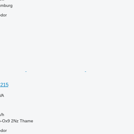
amburg
edor
 215
VA
/h
b-Ox9 2Nz Thame
edor