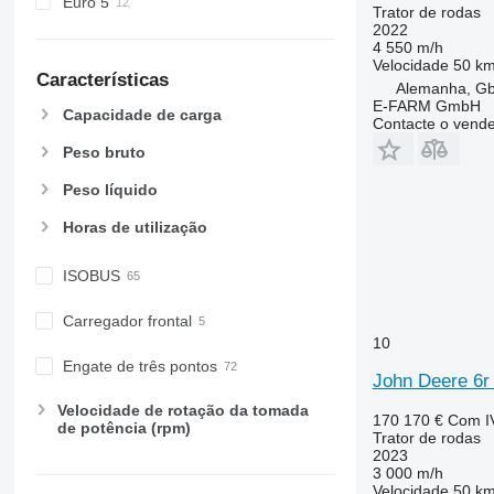
Euro 5
5820
6475
Trator de rodas
2022
6090
6480
4 550 m/h
6100
6485
6090 M
Velocidade
50 km
Características
Alemanha, G
6105
6490
6090 RC
6100 M
6090 MC
E-FARM GmbH
Capacidade de carga
6110 B
6495
6100 RC
6105 M
Contacte o vend
6110 M
6499
6105 R
Peso bruto
6110 R
6713
6110 MC
Peso líquido
6115
6715
6120
6716
Horas de utilização
6125 M
7475
6120 M
6125 R
7480
6120 R
ISOBUS
6130
7616
Carregador frontal
6135
7618
6130 D
10
6140
7619
6130 M
Engate de três pontos
John Deere 6r
6145
7620
6130 R
6140 M
6150 M
7624
6140 R
6145 M
Velocidade de rotação da tomada
170 170 €
Com I
de potência (rpm)
6150 R
7626
6145 R
Trator de rodas
2023
6155
7716
3 000 m/h
6170
7718
6155 M
Velocidade
50 km