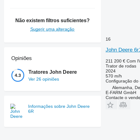
7280 R
7290 R
7310 R
Não existem filtros suficientes?
7430
Sugerir uma alteração
7600
16
7700
7710
John Deere 6r
7720
Opiniões
211 200 €
Com I
7730
Trator de rodas
7800
2024
Tratores John Deere
4.3
570 m/h
7810
Ver 26 opiniões
Configuração do 
7820
Alemanha, De
E-FARM GmbH
7830
Contacte o vend
7920
Informações sobre John Deere
7930
6R
8100
8200
8220
8230