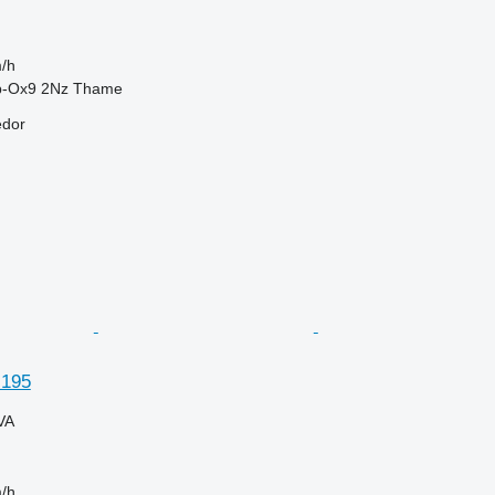
/h
b-Ox9 2Nz Thame
edor
 195
VA
/h