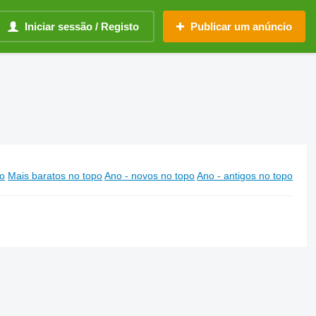
Iniciar sessão / Registo
Publicar um anúncio
po
Mais baratos no topo
Ano - novos no topo
Ano - antigos no topo