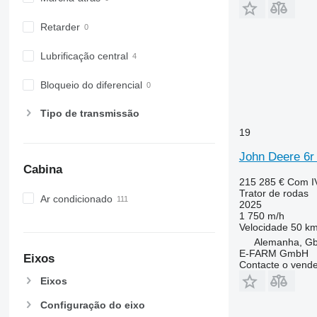
6530
6600
Retarder
6610
6620
Lubrificação central
6630
Bloqueio do diferencial
6800
6810
Tipo de transmissão
6820
19
6830
6900
John Deere 6r
Cabina
6910
215 285 €
Com I
6920
Trator de rodas
Ar condicionado
2025
6930
1 750 m/h
7200
Velocidade
50 km
7215 R
7200 R
Alemanha, G
E-FARM GmbH
7230 R
Eixos
Contacte o vend
7250
Eixos
7260 R
Configuração do eixo
7270 R