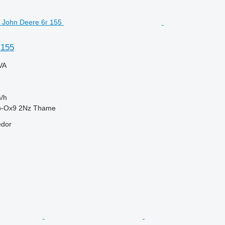
 155
VA
/h
b-Ox9 2Nz Thame
edor