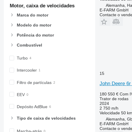
Motor, caixa de velocidades
6175
7719
6155 R
6170 M
Alemanha, H
E-FARM GmbH
6190
7720
6170 R
6175 M
Contacte o vend
Marca do motor
6195 M
7722
6175 R
6190 R
Modelo do motor
6195 R
7724
6200
7726
Potência do motor
6210
8220
Combustível
6215
8240
6220
8250
Turbo
6230
8650
6250
8660
Intercooler
15
6300
8670
Filtro de partículas
6310
8690
John Deere 6r
6320
8727
180 550 €
Com I
EEV
6330
8732
Trator de rodas
2024
6410
8737
Depósito AdBlue
2 750 m/h
6430 Premium
8740
Velocidade
50 km
Tipo de caixa de velocidades
6510
Alemanha, G
E-FARM GmbH
6520
Contacte o vend
Marcha-atrás