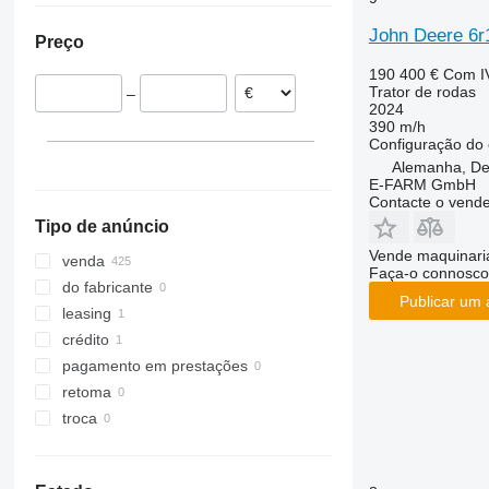
Estónia
CS
2520
375
John Deere 6r
Preço
Bélgica
CVX
2650
390
Áustria
Farmall
2850
399
190 400 €
Com I
Trator de rodas
–
mostrar tudo
International
3025
550
2024
JX
3036 E
575
390 m/h
Configuração do 
Luxxum
3038 E
590
Alemanha, De
MX
3040
675
E-FARM GmbH
Contacte o vend
MXM
3045 R
690
Tipo de anúncio
MXU
3046 R
698
Magnum
3050
3060
Vende maquinaria
venda
Faça-o connosco
Maxxum
3140
3080
do fabricante
Publicar um 
Optum
3320
3085
leasing
Puma
3340
3640
crédito
Quadtrac
3350
4235
pagamento em prestações
Quantum
3640
4255
retoma
STX
3720
4345
troca
Steiger
4052 R
4708
Vestrum
4066
5435