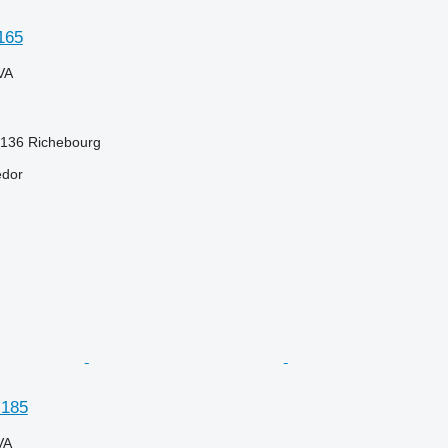
165
VA
2136 Richebourg
edor
 185
VA