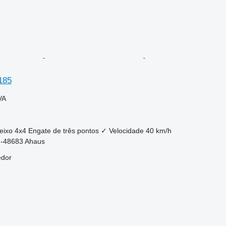
185
VA
eixo
4x4
Engate de três pontos
✓
Velocidade
40 km/h
-48683 Ahaus
edor