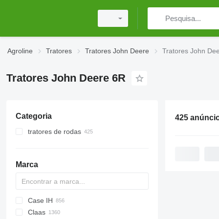
Agroline
Tratores
Tratores John Deere
Tratores John De
Tratores John Deere 6R
Categoria
425 anúnci
tratores de rodas
Marca
Case IH
Challenger
TTR
584
2505
CK
Claas
Tigre
704
310
775
CH
CFG