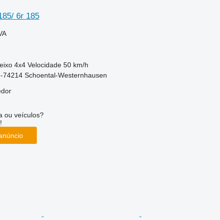
185/ 6r 185
VA
eixo
4x4
Velocidade
50 km/h
-74214 Schoental-Westernhausen
edor
 ou veículos?
!
anúncio