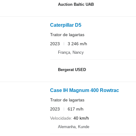
Auction Baltic UAB
Caterpillar D5
Trator de lagartas
2023
3 246 m/h
França, Nancy
Bergerat USED
Case IH Magnum 400 Rowtrac
Trator de lagartas
2023
617 m/h
Velocidade
40 km/h
Alemanha, Kunde