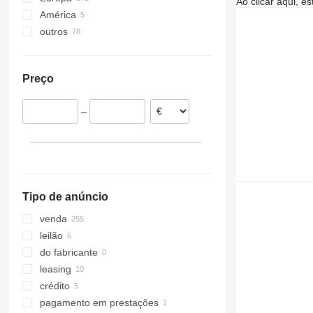
Ao clicar aqui, e
América
Alemanha
H-series
outros
Roménia
México
Polónia
Canadá
Ucrânia
Itália
Estados Unidos da América
Preço
Dinamarca
Países Baixos
–
França
Lituânia
mostrar tudo
Tipo de anúncio
venda
leilão
do fabricante
leasing
crédito
pagamento em prestações