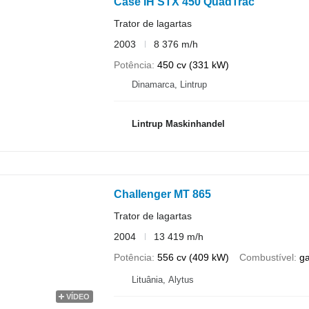
Case IH STX 450 QuadTrac
Trator de lagartas
2003
8 376 m/h
Potência
450 cv (331 kW)
Dinamarca, Lintrup
Lintrup Maskinhandel
Challenger MT 865
Trator de lagartas
2004
13 419 m/h
Potência
556 cv (409 kW)
Combustível
g
Lituânia, Alytus
VÍDEO