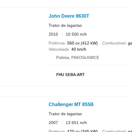
John Deere 9630T
Trator de lagartas
2010
10 500 m/h
Potência
560 cv (412 kW)
Combustível
g
Velocidade
40 km/h
Polónia, PAKOSŁAWICE
FHU SEBA-ART
Challenger MT 855B
Trator de lagartas
2007
13 651 m/h
Potência
470 cv (345 kW)
Combustível
g