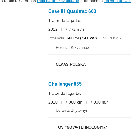
stá a aceitar a nossa
Política de Privacidade
e os nossos
Termos de Util
Case IH Quadtrac 600
Trator de lagartas
2012
7 772 m/h
Potência
600 cv (441 kW)
ISOBUS
✓
Polónia, Krzyżanów
CLAAS POLSKA
Challenger 855
Trator de lagartas
2010
7 000 km
7 000 m/h
Ucrânia, Zhytomyr
TOV "NOVA-TEHNOLOGIYa"