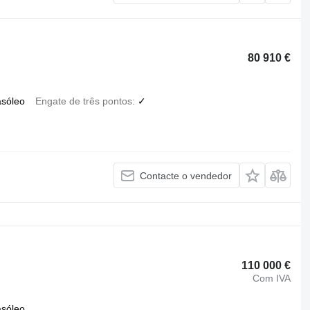
80 910 €
asóleo
Engate de três pontos
✓
Contacte o vendedor
110 000 €
Com IVA
asóleo