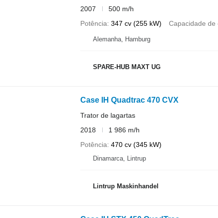
2007
500 m/h
Potência
347 cv (255 kW)
Capacidade de 
Alemanha, Hamburg
SPARE-HUB MAXT UG
Case IH Quadtrac 470 CVX
Trator de lagartas
2018
1 986 m/h
Potência
470 cv (345 kW)
Dinamarca, Lintrup
Lintrup Maskinhandel