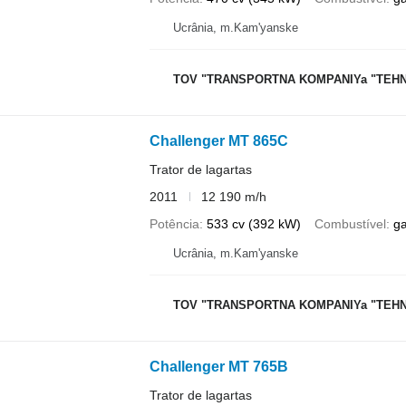
Ucrânia, m.Kam'yanske
TOV "TRANSPORTNA KOMPANIYa "TEH
Challenger MT 865C
Trator de lagartas
2011
12 190 m/h
Potência
533 cv (392 kW)
Combustível
g
Ucrânia, m.Kam'yanske
TOV "TRANSPORTNA KOMPANIYa "TEH
Challenger MT 765B
Trator de lagartas