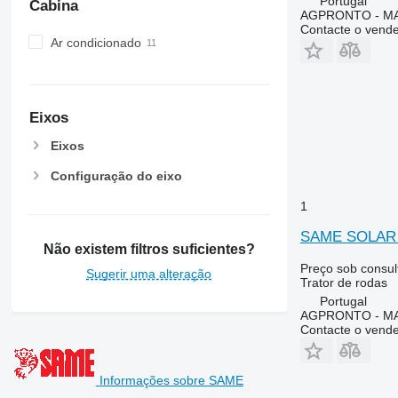
Portugal
Cabina
7250
AGPRONTO - M
Contacte o vend
7260 R
Ar condicionado
7270 R
7280 R
7290 R
7310 R
Eixos
7430
Eixos
7600
Configuração do eixo
7700
7710
1
7720
SAME SOLAR 
7730
Não existem filtros suficientes?
7800
Preço sob consul
Sugerir uma alteração
Trator de rodas
7810
Portugal
7820
AGPRONTO - M
7830
Contacte o vend
7920
7930
Informações sobre SAME
8100