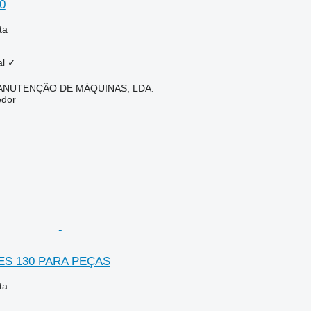
0
ta
al
✓
ANUTENÇÃO DE MÁQUINAS, LDA.
edor
S 130 PARA PEÇAS
ta