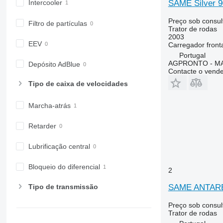
6430 Premium
8740
SAME Silver 9
Intercooler
6510
Preço sob consul
Filtro de partículas
6520
Trator de rodas
6530
2003
EEV
Carregador front
6600
Portugal
6610
AGPRONTO - M
Depósito AdBlue
Contacte o vend
6620
Tipo de caixa de velocidades
6630
6800
Marcha-atrás
6810
6820
Retarder
6830
6900
Lubrificação central
6910
Bloqueio do diferencial
6920
2
6930
Tipo de transmissão
SAME ANTARE
7200
7215 R
Preço sob consul
Trator de rodas
7230 R