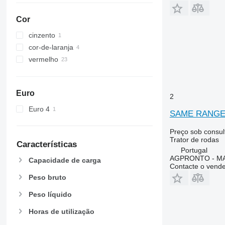
5615
6455
5620
6460
Cor
5720
6465
cinzento
5820
6475
cor-de-laranja
6090
6480
vermelho
6100
6485
6105
6490
6110 B
6495
Euro
2
6110 M
6499
Euro 4
SAME RANGE
6110 R
6713
6115
6715
Preço sob consul
6120
6716
Trator de rodas
Características
6125 M
7475
Portugal
AGPRONTO - M
Capacidade de carga
6125 R
7480
Contacte o vend
6130
7616
Peso bruto
6135
7618
Peso líquido
6140
7619
6145
7620
Horas de utilização
6150 M
7624