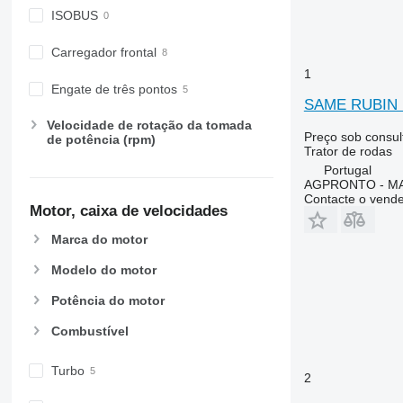
6150 R
7626
ISOBUS
6155
7716
Carregador frontal
6170
7718
1
6175
7719
Engate de três pontos
6190
7720
SAME RUBIN
6195 M
7722
Velocidade de rotação da tomada
Preço sob consul
de potência (rpm)
6195 R
7724
Trator de rodas
6200
7726
Portugal
AGPRONTO - M
6210
8220
Contacte o vend
Motor, caixa de velocidades
6215
8240
6220
8250
Marca do motor
6230
8650
Modelo do motor
6250
8660
6300
8670
Potência do motor
6310
8690
Combustível
6320
8727
6330
8732
Turbo
2
6410
8737