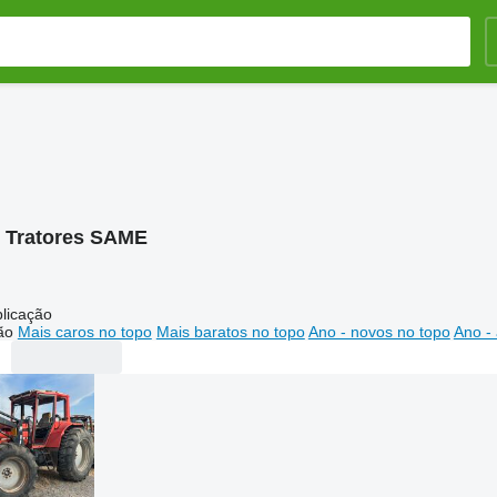
:
Tratores SAME
licação
ão
Mais caros no topo
Mais baratos no topo
Ano - novos no topo
Ano - 