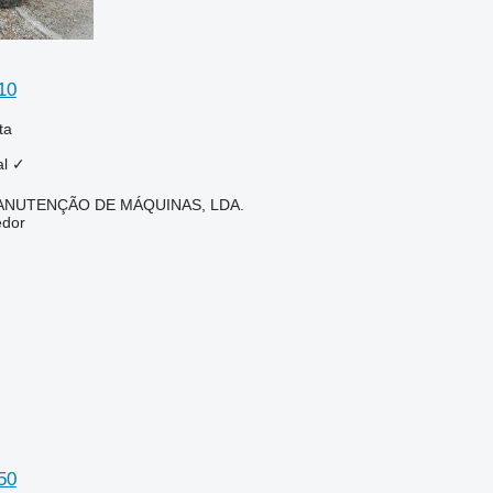
10
ta
al
✓
ANUTENÇÃO DE MÁQUINAS, LDA.
edor
50