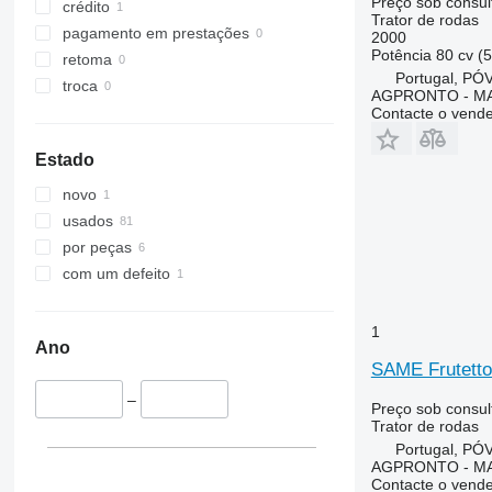
STX
3720
4345
Preço sob consul
crédito
Trator de rodas
Steiger
4052 R
4708
pagamento em prestações
2000
Vestrum
4066
5435
Potência
80 cv (
retoma
Portugal, P
4430
5445
troca
AGPRONTO - M
4520
5455
Contacte o vend
4650
5460
5050 E
5465
Estado
5055 E
5610
novo
5058 E
5611
usados
5067 E
5612
por peças
5070 M
5710
com um defeito
5075
5711
5080
5713
1
5085 M
6140
Ano
SAME Frutetto
5090
6180
5100
6190
–
Preço sob consul
5105 GN
6260
Trator de rodas
Portugal, P
5115
6270
AGPRONTO - M
5210
6290
Contacte o vend