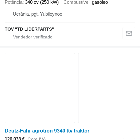
Potência
340 cv (250 kW)
Combustível
gasóleo
Ucrânia, pgt. Yubileynoe
TOV "TD LIDERPARTS"
Deutz-Fahr agrotron 9340 ttv traktor
126 033 €
Com IVA