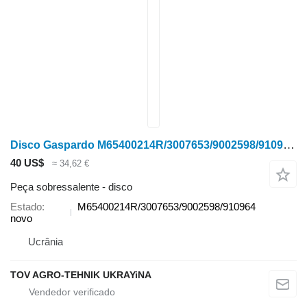
Disco Gaspardo M65400214R/3007653/9002598/910964 para grade Gaspardo
40 US$
≈ 34,62 €
Peça sobressalente - disco
Estado
M65400214R/3007653/9002598/910964
novo
Ucrânia
TOV AGRO-TEHNIK UKRAYiNA