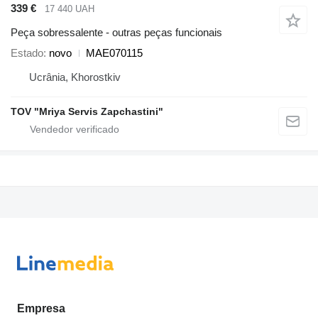
339 €
17 440 UAH
Peça sobressalente - outras peças funcionais
Estado
novo
МАЕ070115
Ucrânia, Khorostkiv
TOV "Mriya Servis Zapchastini"
Empresa