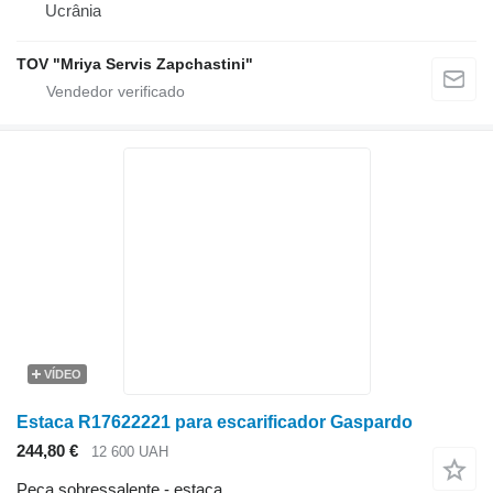
Ucrânia
TOV "Mriya Servis Zapchastini"
VÍDEO
Estaca R17622221 para escarificador Gaspardo
244,80 €
12 600 UAH
Peça sobressalente - estaca