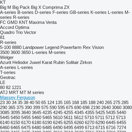
KT
Big M
Big Pack
Big X
Comprima
ZX
A-series
B-series
D-series
F-series
GB-series
K-series
L-series
M-
series
R-series
FC
GMD
KNT
Maxima
Venta
Accord
Optima
Quadro
Trio
Vector
81
R-series
5-100
8880
Landpower
Legend
Powerfarm
Rex
Vision
3500
3600
3650
L-series
M-series
Welger
Azurit
Heliodor
Juwel
Karat
Rubin
Solitair
Zirkon
A-series
L-series
T-series
Geotrac
LE
80
82
1221
ATJ
MRT
MT
M series
Massey Ferguson
23
30
34
35
38
40
50
65
124
135
165
168
185
188
240
265
275
285
290
365
375
390
399
575
590
595
675
690
698
2190
2640
3060
3080
3085
3095
3640
3645
4235
4245
4255
4345
4355
5425
5435
5440
5445
5450
5455
5460
5465
5610
5611
5612
5710
5711
5712
5713
6140
6150
6170
6180
6190
6245
6255
6260
6270
6290
6445
6455
6460
6465
6475
6480
6485
6490
6495
6499
6713
6715
6716
7274