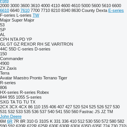
Ford
2000
3000
3600
3610
4000
4110
4600
4610
5000
5600
5610
6600
6610
6640
7610
7700
7710
8210
8340
8630
County
Dexta
E-series
F-series
L-series
TW
Major
Super Major
53
SP
AL
CPH
NTA
PD
YP
GL
GT
GZ
REXOR
RH
SE
VARITRON
44C
55D
C-series
D-series
150
Commander
4900
ZX
Zaxis
Terra
Avatar
Maestro
Pronto
Terrano
Tiger
R-series
806
HX-series
R-series
Robex
844
955
1055
S-series
SXG
TA
TG
TU
TX
2CX
3CX
4CX
86
110
155
406
407
427
520
524
525
526
527
530
531
532
533
535
536
537
540
541
550
560
Fastrac
JS
JZ
TM
John Deere
6M
6R
7R
8R
310 G
310S K
331
336
410
512
530
550
572
580
582
590
592
620R
622R
625R
630F
630R
630X
635D
635F
724
730
732i