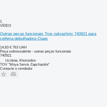
1
VÍDEO
Outras peças funcionais Tros natyazhniy 740921 para
ceifeira-debulhadora Claas
14,83 €
763 UAH
Peça sobressalente - outras peças funcionais
740921
Ucrânia, Khorostkiv
TOV "Mriya Servis Zapchastini"
Contacte o vendedor