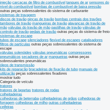
injeção
carcaças de filtro de combustível
tanques de ar
sensores do
nível do combustível
bombas de combustível de baixa pressão
outras peças sobressalentes do sistema de carburante
sistemas de travagem
discos de travão
pinças de travão
bombas centrais dos travões
tambores de travão
mangueiras de travão
alavancas de travão de
mão
válvulas do travão de mão
pastilhas de travão
válvulas de
controlo de travão
pedais de travão
outras peças do sistema de freio
sistemas de escape
tubos de escape
silenciadores
flexivel de escapes
catalisadores
filtros de partículas
outras peças sobressalentes do sistema de
escape
válvulas solenóides
válvulas pneumáticas
compressores
pneumáticos
secadores de ar
mangueiras
outras peças
sobressalentes pneumáticas
óleos de transmissão
kits de reparação
braçadeiras de fixação de tubo
manuais de
utilização
peças sobressalentes
fixadores
mostrar tudo
Categoria de veículo
tratores
tratores de lagartas
tratores de rodas
colheitadeiras
colhedoras de beterraba
colheitadeiras de grãos
colhedoras de
forragem
colhedoras de milho
outras colheitadeiras
ceifeiras