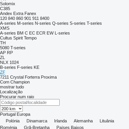
Solomix
C385
Andex
Extra
Fanex
120
840
860
901
911
8400
A-series
M-series
N-series
Q-series
S-series
T-series
XMS
A-series
BM
C
EC
ECR
EW
L-series
Cultus
Spirit
Tempo
TH
5080
T-series
AP
RP
ZL
NLX 1024
B-series
F-series
KE
ZF
7211
Crystal
Forterra
Proxima
Corn Champion
mostrar tudo
Localização
Procurar num raio
Portugal
Europa
Polónia
Dinamarca
Irlanda
Alemanha
Lituânia
Roménia
Grã-Bretanha
Países Baixos