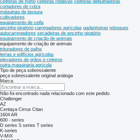
ceifeiras de milho
ceifeiras rotativas
ceifeiras-debulhadoras
cortadores de colza
máquinas de lavoura
cultivadores
equipamento de ceifa
ancinho giratório
carregadores agrícolas
gadanheiras
reboques
autocarregadores
secadeiras de ancinho giratório
equipamento de criação de animais
equipamento de criação de animais
trituradores de palha
terras e edifícios agrícolas
elevadores de grãos e celeiros
outra maquinaria agrícola
Tipo de peça sobressalente
peça sobressalente original
análoga
Marca
Não foi encontrado nada relacionado com este pedido
Challenger
AZ
Centaya
Cirrus
Citan
1604
AR
600 - series
D series
S series
T series
K-series
V-MIX