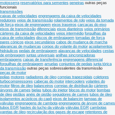
motosserra
reservatórios para sementes
peneiras
outras peças
funcionais
transmissões
caixas de velocidades
engrenagens da caixa de velocidades
redutores
veios de transmissão
rolamentos de rolo
veios da tomada
de força
eixos de engrenagem
eixos traseiros
carcaças do eixo
eixos de transmissão
diferenciais
eixos dianteiros
veios primários
cárteres da caixa de velocidades
veios intermédio
forquilhas da
caixa de velocidades
discos de embraiagem
tomadas de força
pares cónicos
eixos secundários
cabos de mudança de marcha
alavancas de mudanças
corpos do volante do motor
acoplamentos
hidráulicos
pedais de embraiagem
alavancas de velocidades
cestas
de embreagem
juntas universais
anilhas sincronizadoras
embraiagens
caixas de transferência
engrenagens diferencial
forquilhas de embraiagem
arruelas
conjuntos de pedais
junta tórica
da transmissão
outras peças sobressalentes da transmissão
peças de motor
polias
motores
radiadores de óleo
correias trapezoidais
coletores
turbocompressores
cabeças do motor
intercoolers
volantes do
motor
filtros de óleo
balanceiros
correias de distribuição
cárteres
árvores de cames
bielas
tubos do injetor
blocos do motor
bombas
de óleo
pistãos
anéis de pistão
seguidores de cames
tubos de óleo
isolamentos acústicos do capô
eixos de balancim
tampas de
válvulas
engrenagens de cambota
engrenagens de árvore de cames
tubos EGR
hastes do tucho da válvula
válvulas EGR
cambotas
varetas de óleo
recirculação dos gases de escape
retentores de