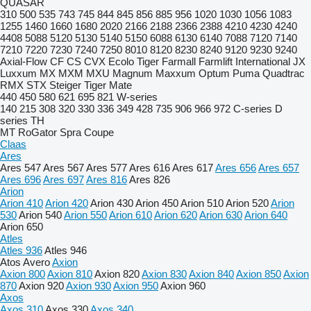
QUASAR
310
500
535
743
745
844
845
856
885
956
1020
1030
1056
1083
1255
1460
1660
1680
2020
2166
2188
2366
2388
4210
4230
4240
4408
5088
5120
5130
5140
5150
6088
6130
6140
7088
7120
7140
7210
7220
7230
7240
7250
8010
8120
8230
8240
9120
9230
9240
Axial-Flow
CF
CS
CVX
Ecolo Tiger
Farmall
Farmlift
International
JX
Luxxum
MX
MXM
MXU
Magnum
Maxxum
Optum
Puma
Quadtrac
RMX
STX
Steiger
Tiger Mate
440
450
580
621
695
821
W-series
140
215
308
320
330
336
349
428
735
906
966
972
C-series
D
series
TH
MT
RoGator
Spra Coupe
Claas
Ares
Ares 547
Ares 567
Ares 577
Ares 616
Ares 617
Ares 656
Ares 657
Ares 696
Ares 697
Ares 816
Ares 826
Arion
Arion 410
Arion 420
Arion 430
Arion 450
Arion 510
Arion 520
Arion
530
Arion 540
Arion 550
Arion 610
Arion 620
Arion 630
Arion 640
Arion 650
Atles
Atles 936
Atles 946
Atos
Avero
Axion
Axion 800
Axion 810
Axion 820
Axion 830
Axion 840
Axion 850
Axion
870
Axion 920
Axion 930
Axion 950
Axion 960
Axos
Axos 310
Axos 330
Axos 340