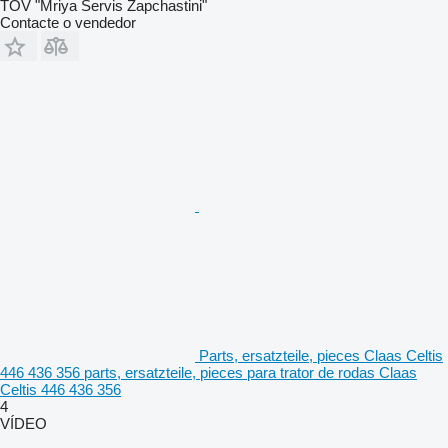
TOV "Mriya Servis Zapchastini"
Contacte o vendedor
Parts, ersatzteile, pieces Claas Celtis
446 436 356 parts, ersatzteile, pieces para trator de rodas Claas
Celtis 446 436 356
4
VÍDEO