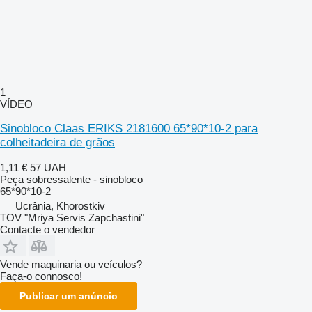
1
VÍDEO
Sinobloco Claas ERIKS 2181600 65*90*10-2 para
colheitadeira de grãos
1,11 €
57 UAH
Peça sobressalente - sinobloco
65*90*10-2
Ucrânia, Khorostkiv
TOV "Mriya Servis Zapchastini"
Contacte o vendedor
Vende maquinaria ou veículos?
Faça-o connosco!
Publicar um anúncio