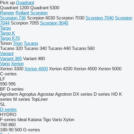
Pick up
Quadrant
Quadrant 1200
Quadrant 5300
Ranger
Rollant
Scorpion
Scorpion 736
Scorpion 6030
Scorpion 7030
Scorpion 7040
Scorpion
7044
Scorpion 7055
Scorpion 9040
Targo
Targo K
Targo K70
Torion
Trion
Tucano
Tucano 320
Tucano 340
Tucano 440
Tucano 560
Variant
Variant 385
Variant 480
Vario
Xerion
Xerion 3300
Xerion 4000
Xerion 4200
Xerion 4500
Xerion 5000
C-series
LF
990
995
BF
D-series
Agrofarm
Agroplus
Agrostar
Agrotron
DX series
D series
HD
K
series
M series
TopLiner
SL
D-series
HYDRO
F-series
Ideal
Katana
Tigo
Vario
Xylon
760
860
180-90
500
G-series