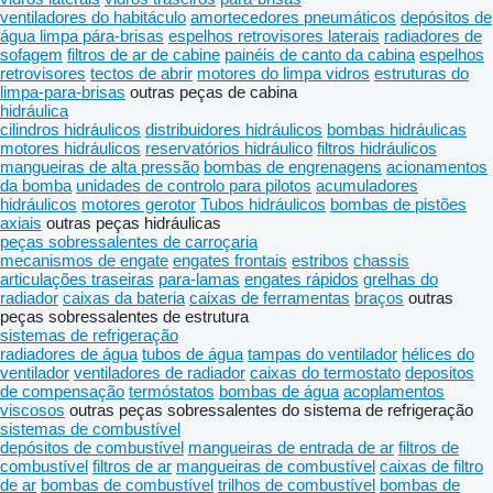
ventiladores do habitáculo
amortecedores pneumáticos
depósitos de
água limpa pára-brisas
espelhos retrovisores laterais
radiadores de
sofagem
filtros de ar de cabine
painéis de canto da cabina
espelhos
retrovisores
tectos de abrir
motores do limpa vidros
estruturas do
limpa-para-brisas
outras peças de cabina
hidráulica
cilindros hidráulicos
distribuidores hidráulicos
bombas hidráulicas
motores hidráulicos
reservatórios hidráulico
filtros hidráulicos
mangueiras de alta pressão
bombas de engrenagens
acionamentos
da bomba
unidades de controlo para pilotos
acumuladores
hidráulicos
motores gerotor
Tubos hidráulicos
bombas de pistões
axiais
outras peças hidráulicas
peças sobressalentes de carroçaria
mecanismos de engate
engates frontais
estribos
chassis
articulações traseiras
para-lamas
engates rápidos
grelhas do
radiador
caixas da bateria
caixas de ferramentas
braços
outras
peças sobressalentes de estrutura
sistemas de refrigeração
radiadores de água
tubos de água
tampas do ventilador
hélices do
ventilador
ventiladores de radiador
caixas do termostato
depositos
de compensação
termóstatos
bombas de água
acoplamentos
viscosos
outras peças sobressalentes do sistema de refrigeração
sistemas de combustível
depósitos de combustível
mangueiras de entrada de ar
filtros de
combustível
filtros de ar
mangueiras de combustível
caixas de filtro
de ar
bombas de combustível
trilhos de combustível
bombas de