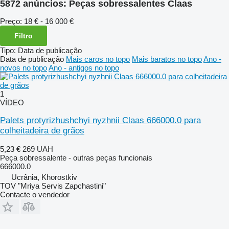
5872 anúncios:
Peças sobressalentes Claas
Preço:
18 € - 16 000 €
Filtro
Tipo
:
Data de publicação
Data de publicação
Mais caros no topo
Mais baratos no topo
Ano -
novos no topo
Ano - antigos no topo
1
VÍDEO
Palets protyrizhushchyi nyzhnii Claas 666000.0 para
colheitadeira de grãos
5,23 €
269 UAH
Peça sobressalente - outras peças funcionais
666000.0
Ucrânia, Khorostkiv
TOV "Mriya Servis Zapchastini"
Contacte o vendedor