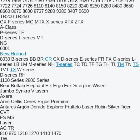
7278
7465
7475
7480
7495
7616
7618
7620
7716
7718
7719
7720
7722
7724
7726
8110
8140
8150
8220
8240
8250
8280
8480
8650
8660
8670
8690
8737
9280
9380
9407
9690
TR200
TR250
CX
F-series
MC
MTX
X-series
XTX
ZTX
A-Class
P-series
TF
D-series
L-series
MT
NG
6001
New Holland
8030
B-series
BB
BR
CR
CX
D-series
E-series
FR
FX
G-series
L-
series
LB
LM
M-series
NH
T-series
TC
TD
TF
TG
TH
TL
TM
TN
TS
TVT
TX
W-series
D-series
RH
1100 Series
2800 Series
Bear
Buffalo
Elephant
Elk
Ergo
Fox
Scorpion
Wisent
Jumbo
Synkro
Vitasem
Axera
Ares
Celtis
Ceres
Ergos
Premium
Antares
Argon
Dorado
Explorer
Frutteto
Laser
Rubin
Silver
Tiger
CVT
FS
MS
Laser
AC
TR
810
870
1210
1270
1410
1470
TW