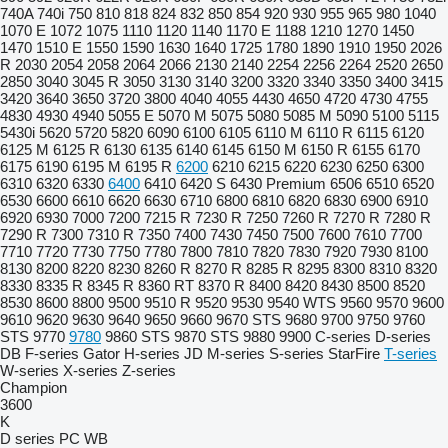
740A
740i
750
810
818
824
832
850
854
920
930
955
965
980
1040
1070 E
1072
1075
1110
1120
1140
1170 E
1188
1210
1270
1450
1470
1510 E
1550
1590
1630
1640
1725
1780
1890
1910
1950
2026
R
2030
2054
2058
2064
2066
2130
2140
2254
2256
2264
2520
2650
2850
3040
3045 R
3050
3130
3140
3200
3320
3340
3350
3400
3415
3420
3640
3650
3720
3800
4040
4055
4430
4650
4720
4730
4755
4830
4930
4940
5055 E
5070 M
5075
5080
5085 M
5090
5100
5115
5430i
5620
5720
5820
6090
6100
6105
6110 M
6110 R
6115
6120
6125 M
6125 R
6130
6135
6140
6145
6150 M
6150 R
6155
6170
6175
6190
6195 M
6195 R
6200
6210
6215
6220
6230
6250
6300
6310
6320
6330
6400
6410
6420 S
6430 Premium
6506
6510
6520
6530
6600
6610
6620
6630
6710
6800
6810
6820
6830
6900
6910
6920
6930
7000
7200
7215 R
7230 R
7250
7260 R
7270 R
7280 R
7290 R
7300
7310 R
7350
7400
7430
7450
7500
7600
7610
7700
7710
7720
7730
7750
7780
7800
7810
7820
7830
7920
7930
8100
8130
8200
8220
8230
8260 R
8270 R
8285 R
8295
8300
8310
8320
8330
8335 R
8345 R
8360 RT
8370 R
8400
8420
8430
8500
8520
8530
8600
8800
9500
9510 R
9520
9530
9540 WTS
9560
9570
9600
9610
9620
9630
9640
9650
9660
9670 STS
9680
9700
9750
9760
STS
9770
9780
9860 STS
9870 STS
9880
9900
C-series
D-series
DB
F-series
Gator
H-series
JD
M-series
S-series
StarFire
T-series
W-series
X-series
Z-series
Champion
3600
K
D series
PC
WB