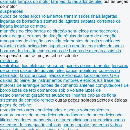
cambota
tampas do motor
tampas do radiador de óleo
outras peças
do motor
suspensões
cubos de rodas
eixos
rolamentos
transmissões finais
lagartas
lagartas de borracha
sistemas de lagartas
sapatas
correntes de
lagarta
lagartas de metal
munhões do eixo
barras de direção
semi-eixos
amortecedores
rodas de guia
colunas de direção
rótulas da barra de direcção
mangueiras de direção assistida
rolamentos de roda
sinoblocos
volantes
mola helicoidais
suportes do amortecedor
rolos de apoio
bombas de direção
engrenagens de bomba de direção assistida
suspensão - outras peças sobressalentes
eléctricas
centralinas
fios elétricos
sensores
paineis de instrumentos
tensores
de correia
caixas de fusíveis
relés
cabos
monitores
correias do
alternador
faróis principal
placas eletrónicas
localizadores GPS
caixas do painel de instrumentos
motores elétricos
luz traseiras
motores de arranque
botões de comando
antenas
computadores de
bordo
luzes de teto
comandos sob o volante
luzes de
estacionamento
geradores
atuadores lineares
caixas de ficha
sistemas de controlo remoto
outras peças sobressalentes elétricas
peças de cabine
revestimento
ares condicionados e peças sobressalentes
compressores de ar condicionado
radiadores de ar condicionado
filtros secadores
mangueiras de ar condicionado
ar condicionados
sistemas de navegação
cabinas
portas
capotas
assentos
vidros
vidros laterais
vidros traseiros
pára-brisas