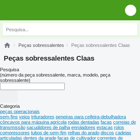
Peças sobressalentes
Peças sobressalentes Claas
Peças sobressalentes Claas
Pesquisa
(número da peça sobressalente, marca, modelo, peça
sobressalente)
Categoria
peças operacionais
sem-fins
veios
trituradores
peneiras para ceifeira-debulhadora
côncavos para máquina agrícola
rodas dentadas
facas
correias de
transmissão
sacudidores de palha
enroladores
estacas
rolos
compressores
tubos de sem-fim
relhas do arado
discos
cadeias
articuladas
dentes da grade
facas de cultivador
correntes de