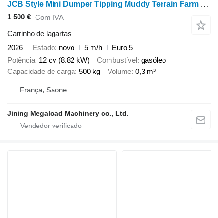
JCB Style Mini Dumper Tipping Muddy Terrain Farm Use CE Certifie
1 500 €
Com IVA
Carrinho de lagartas
2026
Estado
novo
5 m/h
Euro 5
Potência
12 cv (8.82 kW)
Combustível
gasóleo
Capacidade de carga
500 kg
Volume
0,3 m³
França, Saone
Jining Megaload Machinery co., Ltd.