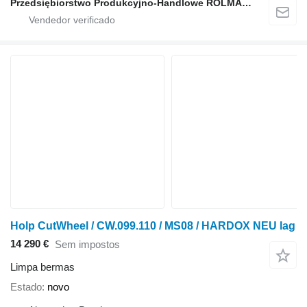
Przedsiębiorstwo Produkcyjno-Handlowe ROLMAPOL Marcin Dziekan
Holp CutWheel / CW.099.110 / MS08 / HARDOX NEU lag
14 290 €
Sem impostos
Limpa bermas
Estado
novo