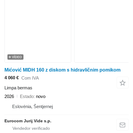
VÍDEO
Mićović MIDH 160 z diskom s hidravličnim pomikom
4 060 €
Com IVA
Limpa bermas
2026
Estado
novo
Eslovénia, Šentjernej
Eurocom Jurij Vide s.p.