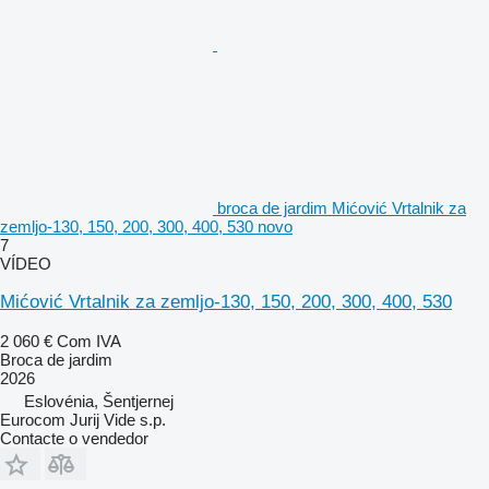
broca de jardim Mićović Vrtalnik za
zemljo-130, 150, 200, 300, 400, 530 novo
7
VÍDEO
Mićović Vrtalnik za zemljo-130, 150, 200, 300, 400, 530
2 060 €
Com IVA
Broca de jardim
2026
Eslovénia, Šentjernej
Eurocom Jurij Vide s.p.
Contacte o vendedor