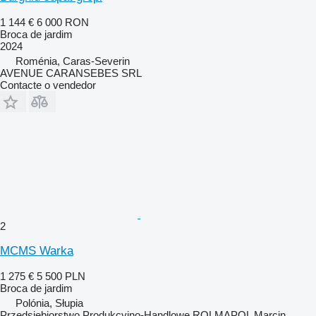
1 144 €
6 000 RON
Broca de jardim
2024
Roménia, Caras-Severin
AVENUE CARANSEBES SRL
Contacte o vendedor
2
MCMS Warka
1 275 €
5 500 PLN
Broca de jardim
Polónia, Słupia
Przedsiębiorstwo Produkcyjno-Handlowe ROLMAPOL Marcin