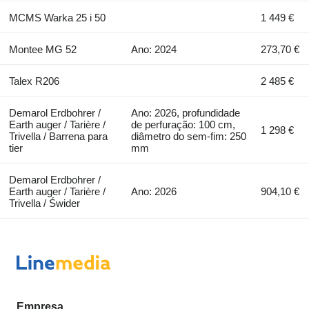
MCMS Warka 25 i 50
1 449 €
Montee MG 52
Ano: 2024
273,70 €
Talex R206
2 485 €
Demarol Erdbohrer /
Ano: 2026, profundidade
Earth auger / Tarière /
de perfuração: 100 cm,
1 298 €
Trivella / Barrena para
diâmetro do sem-fim: 250
tier
mm
Demarol Erdbohrer /
Earth auger / Tarière /
Ano: 2026
904,10 €
Trivella / Świder
Empresa