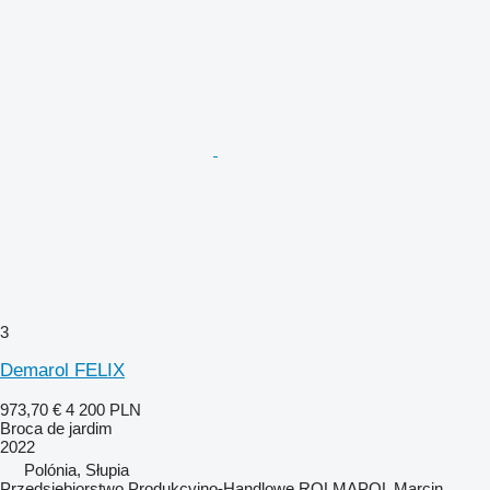
3
Demarol FELIX
973,70 €
4 200 PLN
Broca de jardim
2022
Polónia, Słupia
Przedsiębiorstwo Produkcyjno-Handlowe ROLMAPOL Marcin