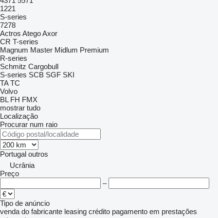
4371
5571
1221
S-series
7278
Actros
Atego
Axor
CR
T-series
Magnum
Master
Midlum
Premium
R-series
Schmitz Cargobull
S-series
SCB
SGF
SKI
TA
TC
Volvo
BL
FH
FMX
mostrar tudo
Localização
Procurar num raio
Portugal
outros
Ucrânia
Preço
–
Tipo de anúncio
venda
do fabricante
leasing
crédito
pagamento em prestações