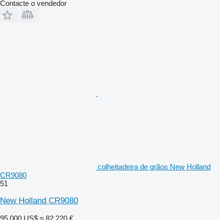
Contacte o vendedor
colheitadeira de grãos New Holland
CR9080
51
New Holland CR9080
95 000 US$
≈ 82 220 €