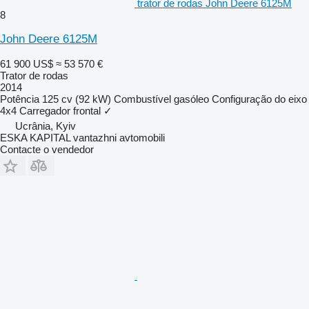
trator de rodas John Deere 6125M
8
John Deere 6125M
61 900 US$
≈ 53 570 €
Trator de rodas
2014
Potência
125 cv (92 kW)
Combustível
gasóleo
Configuração do eixo
4x4
Carregador frontal
✓
Ucrânia, Kyiv
ESKA KAPITAL vantazhni avtomobili
Contacte o vendedor