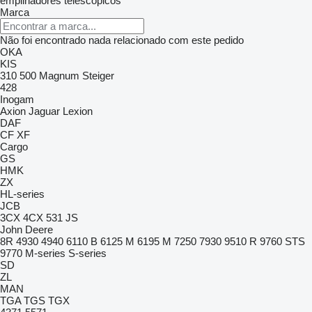
empilhadores telescópicos
Marca
Não foi encontrado nada relacionado com este pedido
OKA
KIS
310
500
Magnum
Steiger
428
Inogam
Axion
Jaguar
Lexion
DAF
CF
XF
Cargo
GS
HMK
ZX
HL-series
JCB
3CX
4CX
531
JS
John Deere
8R
4930
4940
6110 B
6125 M
6195 M
7250
7930
9510 R
9760 STS
9770
M-series
S-series
SD
ZL
MAN
TGA
TGS
TGX