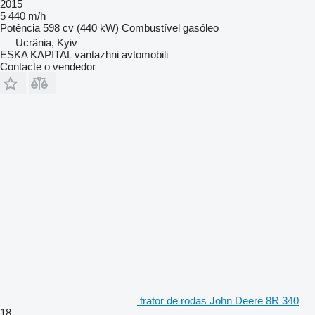
2015
5 440 m/h
Potência
598 cv (440 kW)
Combustível
gasóleo
Ucrânia, Kyiv
ESKA KAPITAL vantazhni avtomobili
Contacte o vendedor
trator de rodas John Deere 8R 340
18