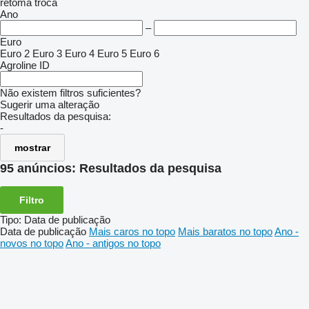
retoma
troca
Ano
–
Euro
Euro 2
Euro 3
Euro 4
Euro 5
Euro 6
Agroline ID
Não existem filtros suficientes?
Sugerir uma alteração
Resultados da pesquisa:
-
mostrar
95 anúncios:
Resultados da pesquisa
Filtro
Tipo
:
Data de publicação
Data de publicação
Mais caros no topo
Mais baratos no topo
Ano -
novos no topo
Ano - antigos no topo