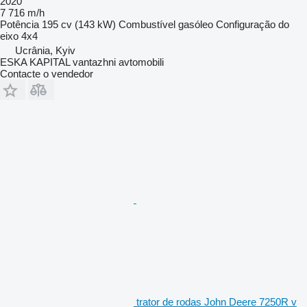
2020
7 716 m/h
Potência
195 cv (143 kW)
Combustível
gasóleo
Configuração do
eixo
4x4
Ucrânia, Kyiv
ESKA KAPITAL vantazhni avtomobili
Contacte o vendedor
trator de rodas John Deere 7250R v