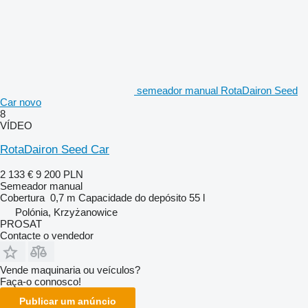
semeador manual RotaDairon Seed
Car novo
8
VÍDEO
RotaDairon Seed Car
2 133 €
9 200 PLN
Semeador manual
Cobertura
0,7 m
Capacidade do depósito
55 l
Polónia, Krzyżanowice
PROSAT
Contacte o vendedor
Vende maquinaria ou veículos?
Faça-o connosco!
Publicar um anúncio