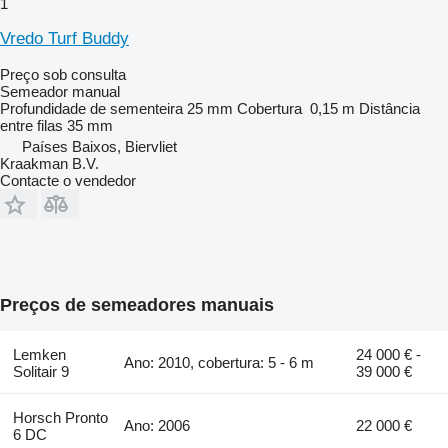
1
Vredo Turf Buddy
Preço sob consulta
Semeador manual
Profundidade de sementeira
25 mm
Cobertura
0,15 m
Distância
entre filas
35 mm
Países Baixos, Biervliet
Kraakman B.V.
Contacte o vendedor
Preços de semeadores manuais
Lemken
24 000 € -
Ano: 2010, cobertura: 5 - 6 m
Solitair 9
39 000 €
Horsch Pronto
Ano: 2006
22 000 €
6 DC