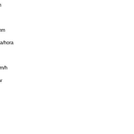
m
mm
a/hora
m/h
v