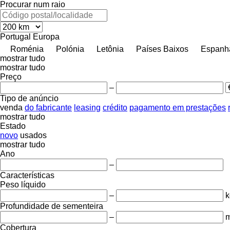
Procurar num raio
Portugal
Europa
Roménia
Polónia
Letônia
Países Baixos
Espanh
mostrar tudo
mostrar tudo
Preço
–
Tipo de anúncio
venda
do fabricante
leasing
crédito
pagamento em prestações
mostrar tudo
Estado
novo
usados
mostrar tudo
Ano
–
Características
Peso líquido
–
k
Profundidade de sementeira
–
Cobertura