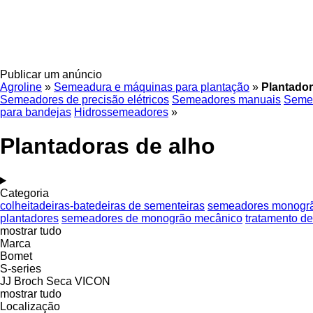
Publicar um anúncio
Agroline
»
Semeadura e máquinas para plantação
»
Plantador
Semeadores de precisão elétricos
Semeadores manuais
Seme
para bandejas
Hidrossemeadores
»
Plantadoras de alho
Categoria
colheitadeiras-batedeiras de sementeiras
semeadores monogrã
plantadores
semeadores de monogrão mecânico
tratamento d
mostrar tudo
Marca
Bomet
S-series
JJ Broch
Seca
VICON
mostrar tudo
Localização