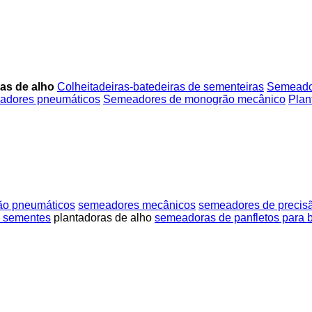
as de alho
Colheitadeiras-batedeiras de sementeiras
Semeado
adores pneumáticos
Semeadores de monogrão mecânico
Plan
o pneumáticos
semeadores mecânicos
semeadores de precisã
e sementes
plantadoras de alho
semeadoras de panfletos para 