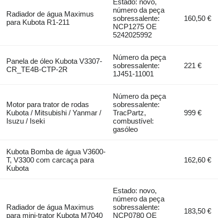
Estado: novo,
número da peça
Radiador de água Maximus
sobressalente:
160,50 €
para Kubota R1-211
NCP1275 OE
5242025992
Número da peça
Panela de óleo Kubota V3307-
sobressalente:
221 €
CR_TE4B-CTP-2R
1J451-11001
Número da peça
Motor para trator de rodas
sobressalente:
Kubota / Mitsubishi / Yanmar /
TracPartz,
999 €
Isuzu / Iseki
combustível:
gasóleo
Kubota Bomba de água V3600-
T, V3300 com carcaça para
162,60 €
Kubota
Estado: novo,
número da peça
Radiador de água Maximus
sobressalente:
183,50 €
para mini-trator Kubota M7040
NCP0780 OE