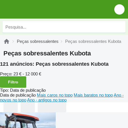
Peças sobressalentes
Peças sobressalentes Kubota
Peças sobressalentes Kubota
121 anúncios:
Peças sobressalentes Kubota
Preço:
23 € - 12 000 €
Filtro
Tipo
:
Data de publicação
Data de publicação
Mais caros no topo
Mais baratos no topo
Ano -
novos no topo
Ano - antigos no topo