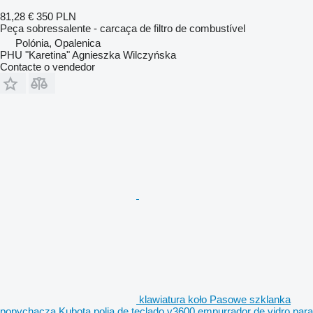
81,28 €
350 PLN
Peça sobressalente - carcaça de filtro de combustível
Polónia, Opalenica
PHU "Karetina" Agnieszka Wilczyńska
Contacte o vendedor
klawiatura koło Pasowe szklanka
popychacza Kubota polia de teclado v3600 empurrador de vidro para