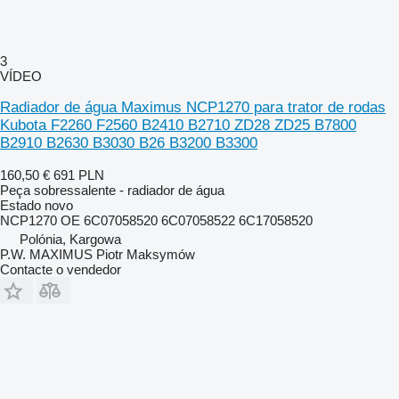
3
VÍDEO
Radiador de água Maximus NCP1270 para trator de rodas
Kubota F2260 F2560 B2410 B2710 ZD28 ZD25 B7800
B2910 B2630 B3030 B26 B3200 B3300
160,50 €
691 PLN
Peça sobressalente - radiador de água
Estado
novo
NCP1270 OE 6C07058520 6C07058522 6C17058520
Polónia, Kargowa
P.W. MAXIMUS Piotr Maksymów
Contacte o vendedor