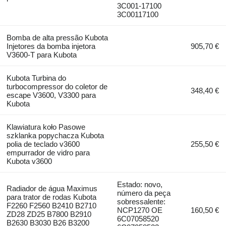
3C001-17100
3C00117100
Bomba de alta pressão Kubota
Injetores da bomba injetora
905,70 €
V3600-T para Kubota
Kubota Turbina do
turbocompressor do coletor de
348,40 €
escape V3600, V3300 para
Kubota
Klawiatura koło Pasowe
szklanka popychacza Kubota
polia de teclado v3600
255,50 €
empurrador de vidro para
Kubota v3600
Estado: novo,
Radiador de água Maximus
número da peça
para trator de rodas Kubota
sobressalente:
F2260 F2560 B2410 B2710
NCP1270 OE
160,50 €
ZD28 ZD25 B7800 B2910
6C07058520
B2630 B3030 B26 B3200