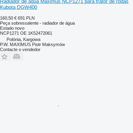
Radiador de água Maximus NCP1271 para trator de rodas
Kubota DGW400
160,50 €
691 PLN
Peça sobressalente - radiador de água
Estado
novo
NCP1271 OE 1K52472061
Polónia, Kargowa
P.W. MAXIMUS Piotr Maksymów
Contacte o vendedor