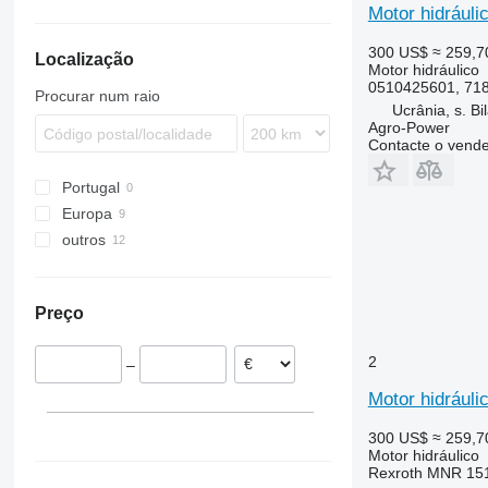
6610
Motor hidrául
8200
300 US$
≈ 259,7
Localização
8300
Motor hidráulico
8400
0510425601, 718
Procurar num raio
Ucrânia, s. Bi
8500
Agro-Power
8600
Contacte o vend
9500
Portugal
F-series
Europa
outros
Polónia
Eslovénia
Ucrânia
Lituânia
Preço
Países Baixos
Irlanda
2
–
Motor hidrául
300 US$
≈ 259,7
Motor hidráulico
Rexroth MNR 15