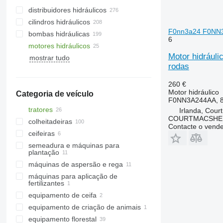
distribuidores hidráulicos
cilindros hidráulicos
F0nn3a24 F0NN3A
bombas hidráulicas
6
motores hidráulicos
Motor hidrául
mostrar tudo
rodas
260 €
Motor hidráulico
Categoria de veículo
F0NN3A244AA, 
tratores
Irlanda, Cour
COURTMACSHER
colheitadeiras
tratores de rodas
Contacte o vend
ceifeiras
colheitadeiras de grãos
semeadura e máquinas para
colhedoras de forragem
ceifeiras-debulhadoras
plantação
máquinas de aspersão e rega
máquinas para aplicação de
maquinas de rega
fertilizantes
equipamento de ceifa
equipamento de criação de animais
ancinho giratório
equipamento florestal
gadanheiras
equipamento de criação de animais