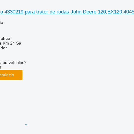
ico 4330219 para trator de rodas John Deere 120,EX120,404
ta
uahua
e Km 24 Sa
edor
 ou veículos?
!
anúncio