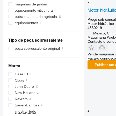
3
máquinas de jardim
biotrituradores
misturadores de forragem
Motor hidrául
equipamento viticultura
forwarders
roçadoras
outra maquinaria agrícola
máquinas de ceifa
tratores corta-relva
Preço sob consul
equipamentos
Motor hidráulico
4330219
acessórios para equipamento
florestal
México, Chih
Maquinaria Wieb
cabeças processadoras
Tipo de peça sobressalente
Contacte o vend
gruas florestais
peça sobressalente original
Vende maquinaria
Faça-o connosco
Publicar um 
Marca
Case IH
Claas
John Deere
New Holland
1270
Rexroth
1470
T-series
Ergos
Sauer-Danfoss
1640
TS
2
mostrar tudo
6140