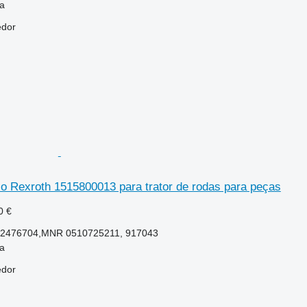
la
edor
co Rexroth 1515800013 para trator de rodas para peças
0 €
 2476704,MNR 0510725211, 917043
la
edor