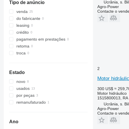
Ucrânia, s. Bi
Tipo de anúncio
Agro-Power
Contacte o vend
venda
do fabricante
leasing
crédito
pagamento em prestações
retoma
troca
2
Estado
Motor hidráuli
novo
usados
300 US$
≈ 259,7
Motor hidráulico
por peças
1515800013, RA
remanufaturado
Ucrânia, s. Bi
Agro-Power
Contacte o vend
Ano