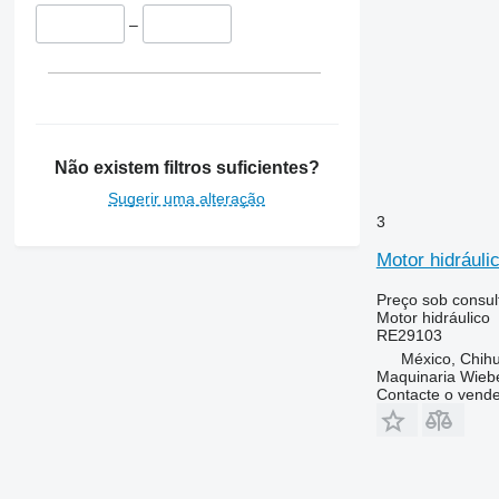
–
Não existem filtros suficientes?
Sugerir uma alteração
3
Motor hidrául
Preço sob consul
Motor hidráulico
RE29103
México, Chih
Maquinaria Wieb
Contacte o vend