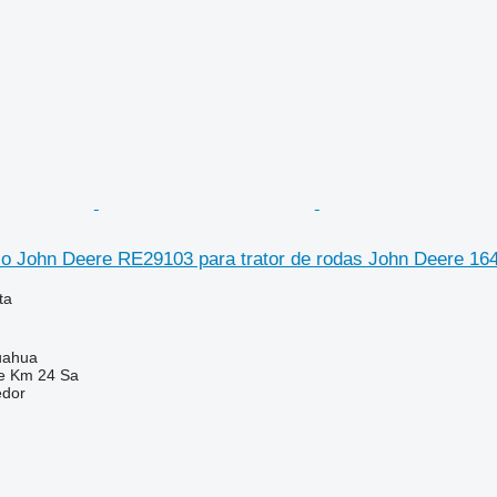
ico John Deere RE29103 para trator de rodas John Deere 16
ta
uahua
e Km 24 Sa
edor