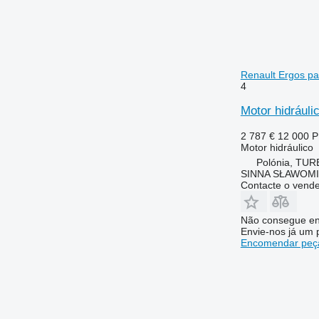
Renault Ergos pa
4
Motor hidráuli
2 787 €
12 000 
Motor hidráulico
Polónia, TUR
SINNA SŁAWOMI
Contacte o vend
Não consegue en
Envie-nos já um 
Encomendar peça