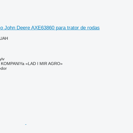
co John Deere AXE63860 para trator de rodas
 UAH
yiv
KOMPANIYa «LAD I MIR AGRO»
edor