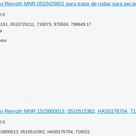
ico Rexroth MNR 0510425601 para trator de rodas para peça
0 €
151, 0510725211, 718073, 975550, 798649.17
la
edor
ico Rexroth MNR 1515800013, 0510515362, HAS0176704, 718
0 €
15800013, 0510515362, HAS0176704, 718022