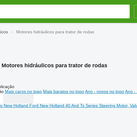
icos
Motores hidráulicos para trator de rodas
:
Motores hidráulicos para trator de rodas
licação
ão
Mais caros no topo
Mais baratos no topo
Ano - novos no topo
Ano - 