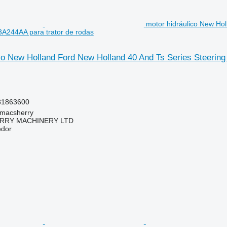
motor hidráulico New Hol
244AA para trator de rodas
ico New Holland Ford New Holland 40 And Ts Series Steerin
81863600
tmacsherry
RY MACHINERY LTD
edor