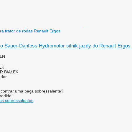
ra trator de rodas Renault Ergos
co Sauer-Danfoss Hydromotor silnik jazdy do Renault Ergos 
PLN
EK
R BIAŁEK
edor
contrar uma peça sobressalente?
pedido!
s sobressalentes