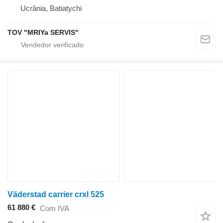
Ucrânia, Batiatychi
TOV "MRIYa SERVIS"
Väderstad carrier crxl 525
61 880 €
Com IVA