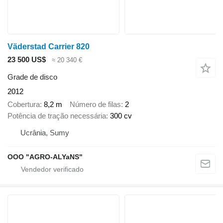
Väderstad Carrier 820
23 500 US$
≈ 20 340 €
Grade de disco
2012
Cobertura
8,2 m
Número de filas
2
Potência de tração necessária
300 cv
Ucrânia, Sumy
OOO "AGRO-ALYaNS"