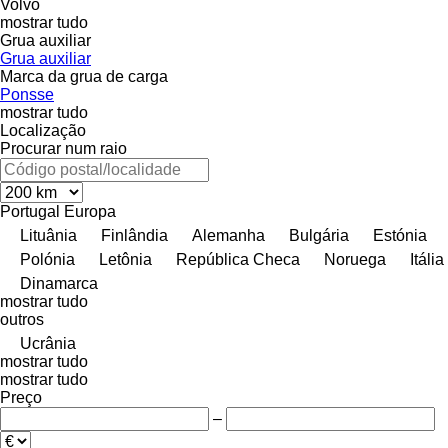
Volvo
mostrar tudo
Grua auxiliar
Grua auxiliar
Marca da grua de carga
Ponsse
mostrar tudo
Localização
Procurar num raio
Portugal
Europa
Lituânia
Finlândia
Alemanha
Bulgária
Estónia
Polónia
Letônia
República Checa
Noruega
Itália
Dinamarca
mostrar tudo
outros
Ucrânia
mostrar tudo
mostrar tudo
Preço
–