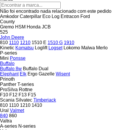
Não foi encontrado nada relacionado com este pedido
Amkodor
Caterpillar
Eco Log
Entracon
Ford
County
Gremo
HSM
Honda
JCB
525
John Deere
810
1110
1210
1510 E
1510 G
1910
Kinetic
Komatsu
Loglift
Logset
Lokomo
Malwa
Merlo
P-series
Mini
Ponsse
Buffalo
Buffalo 8w
Buffalo Dual
Elephant
Elk
Ergo
Gazelle
Wisent
Prinoth
Panther
T-series
ProSilva
Rottne
F10
F12
F13
F15
Scania
Silvatec
Timberjack
810
1110
1210
1410
Ural
Valmet
840
860
Valtra
A-series
N-series