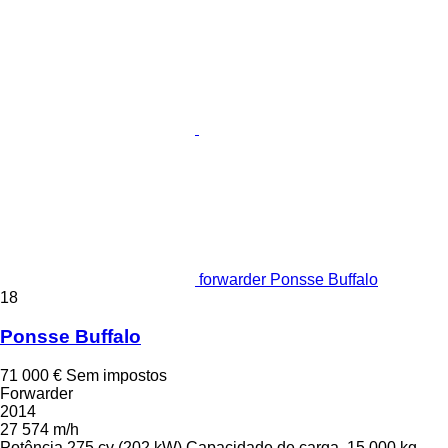
forwarder Ponsse Buffalo
18
Ponsse Buffalo
71 000 €
Sem impostos
Forwarder
2014
27 574 m/h
Potência
275 cv (202 kW)
Capacidade de carga
15 000 kg