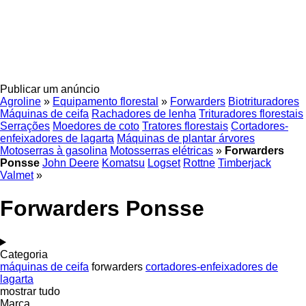
Publicar um anúncio
Agroline
»
Equipamento florestal
»
Forwarders
Biotrituradores
Máquinas de ceifa
Rachadores de lenha
Trituradores florestais
Serrações
Moedores de coto
Tratores florestais
Cortadores-
enfeixadores de lagarta
Máquinas de plantar árvores
Motoserras à gasolina
Motosserras elétricas
»
Forwarders
Ponsse
John Deere
Komatsu
Logset
Rottne
Timberjack
Valmet
»
Forwarders Ponsse
Categoria
máquinas de ceifa
forwarders
cortadores-enfeixadores de
lagarta
mostrar tudo
Marca