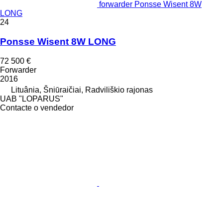
forwarder Ponsse Wisent 8W
LONG
24
Ponsse Wisent 8W LONG
72 500 €
Forwarder
2016
Lituânia, Šniūraičiai, Radviliškio rajonas
UAB "LOPARUS"
Contacte o vendedor