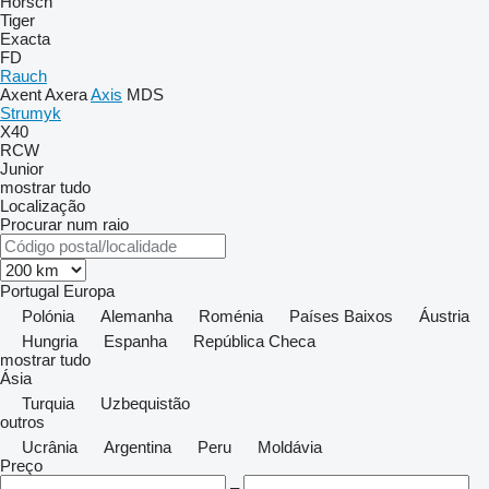
Horsch
Tiger
Exacta
FD
Rauch
Axent
Axera
Axis
MDS
Strumyk
X40
RCW
Junior
mostrar tudo
Localização
Procurar num raio
Portugal
Europa
Polónia
Alemanha
Roménia
Países Baixos
Áustria
Hungria
Espanha
República Checa
mostrar tudo
Ásia
Turquia
Uzbequistão
outros
Ucrânia
Argentina
Peru
Moldávia
Preço
–