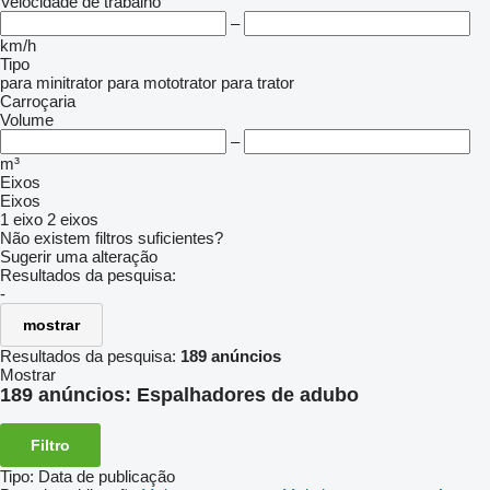
Velocidade de trabalho
–
km/h
Tipo
para minitrator
para mototrator
para trator
Carroçaria
Volume
–
m³
Eixos
Eixos
1 eixo
2 eixos
Não existem filtros suficientes?
Sugerir uma alteração
Resultados da pesquisa:
-
mostrar
Resultados da pesquisa:
189 anúncios
Mostrar
189 anúncios:
Espalhadores de adubo
Filtro
Tipo
:
Data de publicação