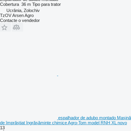
Cobertura
36 m
Tipo
para trator
Ucrânia, Zolochiv
TzOV Arsen Agro
Contacte o vendedor
espalhador de adubo montado Mașină
de împrăștiat îngrășăminte chimice Agro-Tom model RNH XL novo
13