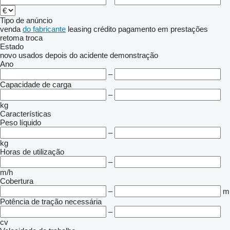
Tipo de anúncio
venda
do fabricante
leasing
crédito
pagamento em prestações
retoma
troca
Estado
novo
usados
depois do acidente
demonstração
Ano
–
Capacidade de carga
–
kg
Características
Peso líquido
–
kg
Horas de utilização
–
m/h
Cobertura
–
m
Potência de tração necessária
–
cv