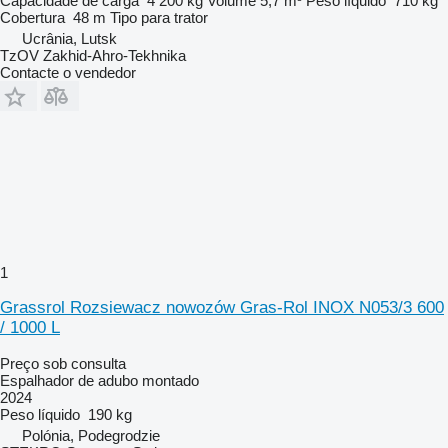
Capacidade de carga
4 200 kg
Volume
5,7 m³
Peso líquido
710 kg
Cobertura
48 m
Tipo
para trator
Ucrânia, Lutsk
TzOV Zakhid-Ahro-Tekhnika
Contacte o vendedor
1
Grassrol Rozsiewacz nowozów Gras-Rol INOX N053/3 600
/ 1000 L
Preço sob consulta
Espalhador de adubo montado
2024
Peso líquido
190 kg
Polónia, Podegrodzie