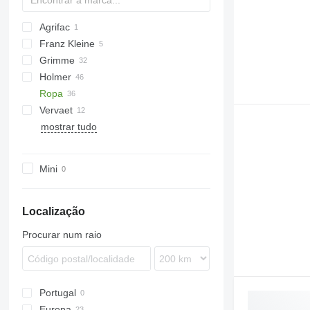
Agrifac
Franz Kleine
Grimme
RL
Holmer
SF
EVO
Ropa
MAXTRON
TV
Vervaet
REXOR
Terra
Maus
V-series
mostrar tudo
Panther
617
Tiger
625
euro-Maus
925
Mini
euro-Tiger
Localização
Procurar num raio
Portugal
Europa