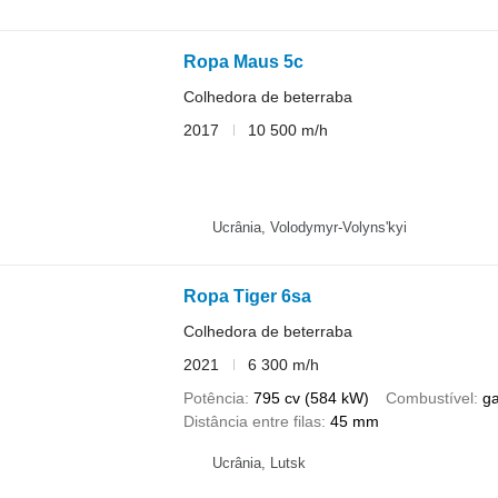
Ropa Maus 5c
Colhedora de beterraba
2017
10 500 m/h
Ucrânia, Volodymyr-Volyns'kyi
Ropa Tiger 6sa
Colhedora de beterraba
2021
6 300 m/h
Potência
795 cv (584 kW)
Combustível
g
Distância entre filas
45 mm
Ucrânia, Lutsk