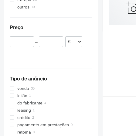
outros
Alemanha
Dinamarca
Ucrânia
França
Preço
Lituânia
Hungria
–
Roménia
Polónia
Tipo de anúncio
venda
leilão
do fabricante
leasing
crédito
pagamento em prestações
retoma