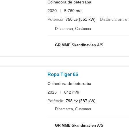
Colhedora de beterraba
2020
5 760 m/h
Potência
750 cv (551 kW)
Distância entre f
Dinamarca, Customer
GRIMME Skandinavien A/S
Ropa Tiger 6S
Colhedora de beterraba
2025
842 m/h
Potência
798 cv (587 kW)
Dinamarca, Customer
GRIMME Skandinavien A/S