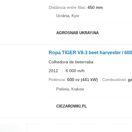
Distância entre filas
450 mm
Ucrânia, Kyiv
AGROSNAB UKRAYiNA
Ropa TIGER V8-3 beet harvester / 6
Colhedora de beterraba
2012
6 000 m/h
Potência
600 cv (441 kW)
Combustível
g
Polónia, Krakow
CIEZAROWKI.PL