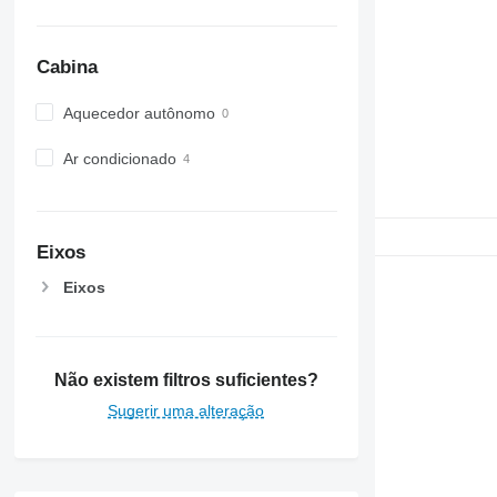
Cabina
Aquecedor autônomo
Ar condicionado
Eixos
Eixos
Não existem filtros suficientes?
Sugerir uma alteração