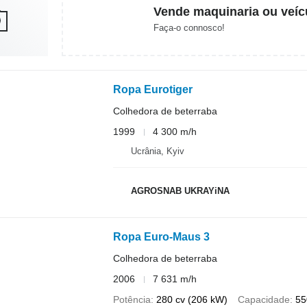
Vende maquinaria ou veíc
Faça-o connosco!
Ropa Eurotiger
Colhedora de beterraba
1999
4 300 m/h
Ucrânia, Kyiv
AGROSNAB UKRAYiNA
Ropa Euro-Maus 3
Colhedora de beterraba
2006
7 631 m/h
Potência
280 cv (206 kW)
Capacidade
55