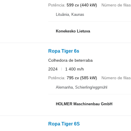
Potência
599 cv (440 kW)
Número de filas
Lituânia, Kaunas
Konekesko Lietuva
Ropa Tiger 6s
Colhedora de beterraba
2024
1 400 m/h
Potência
795 cv (585 kW)
Número de filas
Alemanha, Schierling/eggmühl
HOLMER Maschinenbau GmbH
Ropa Tiger 6S