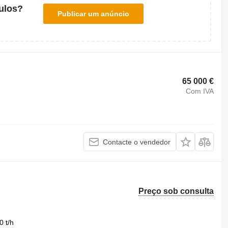
ulos?
Publicar um anúncio
65 000 €
Com IVA
Contacte o vendedor
Preço sob consulta
0 t/h