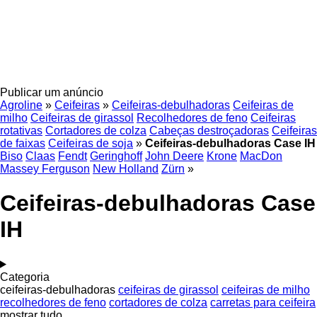
Publicar um anúncio
Agroline
»
Ceifeiras
»
Ceifeiras-debulhadoras
Ceifeiras de
milho
Ceifeiras de girassol
Recolhedores de feno
Ceifeiras
rotativas
Cortadores de colza
Cabeças destroçadoras
Ceifeiras
de faixas
Ceifeiras de soja
»
Ceifeiras-debulhadoras Case IH
Biso
Claas
Fendt
Geringhoff
John Deere
Krone
MacDon
Massey Ferguson
New Holland
Zürn
»
Ceifeiras-debulhadoras Case
IH
Categoria
ceifeiras-debulhadoras
ceifeiras de girassol
ceifeiras de milho
recolhedores de feno
cortadores de colza
carretas para ceifeira
mostrar tudo