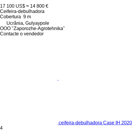
17 100 US$
≈ 14 800 €
Ceifeira-debulhadora
Cobertura
9 m
Ucrânia, Gulyaypole
OOO "Zaporozhe-Agrotehnika"
Contacte o vendedor
ceifeira-debulhadora Case IH 2020
4