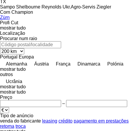
TX
Sampo
Shelbourne Reynolds
Ukr.Agro-Servis
Ziegler
Corn Champion
Zürn
Profi Cut
mostrar tudo
Localização
Procurar num raio
Portugal
Europa
Alemanha
Áustria
França
Dinamarca
Polónia
mostrar tudo
outros
Ucrânia
mostrar tudo
mostrar tudo
Preço
–
Tipo de anúncio
venda
do fabricante
leasing
crédito
pagamento em prestações
retoma
troca