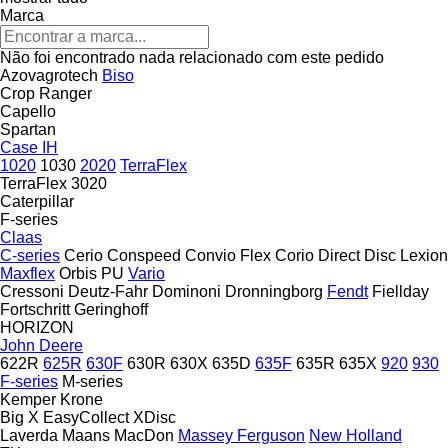
Marca
Não foi encontrado nada relacionado com este pedido
Azovagrotech
Biso
Crop Ranger
Capello
Spartan
Case IH
1020
1030
2020
TerraFlex
TerraFlex 3020
Caterpillar
F-series
Claas
C-series
Cerio
Conspeed
Convio Flex
Corio
Direct Disc
Lexion
Maxflex
Orbis
PU
Vario
Cressoni
Deutz-Fahr
Dominoni
Dronningborg
Fendt
Fiellday
Fortschritt
Geringhoff
HORIZON
John Deere
622R
625R
630F
630R
630X
635D
635F
635R
635X
920
930
F-series
M-series
Kemper
Krone
Big X
EasyCollect
XDisc
Laverda
Maans
MacDon
Massey Ferguson
New Holland