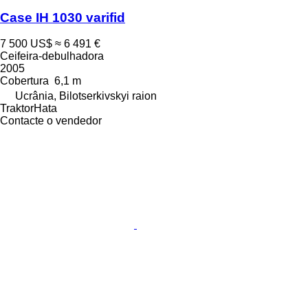
Case IH 1030 varifid
7 500 US$
≈ 6 491 €
Ceifeira-debulhadora
2005
Cobertura
6,1 m
Ucrânia, Bilotserkivskyi raion
TraktorHata
Contacte o vendedor