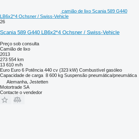
camião de lixo Scania 589 G440
LB6x2*4 Ochsner / Swiss-Vehicle
26
Scania 589 G440 LB6x2*4 Ochsner / Swiss-Vehicle
Preço sob consulta
Camião de lixo
2013
273 554 km
13 610 m/h
Euro
Euro 6
Potência
440 cv (323 kW)
Combustível
gasóleo
Capacidade de carga
8 600 kg
Suspensão
pneumática/pneumática
Alemanha, Jestetten
Motortrade SA
Contacte o vendedor