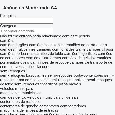
Anúncios Motortrade SA
Pesquisa
Categoria
Não foi encontrado nada relacionado com este pedido
camiões
camiões furgões
camiões basculantes
camiões de caixa aberta
camiões multibennes
camiões com lona deslizante
camiões chassi
camiões polibennes
camiões de toldo
camiões frigoríficos
camiões
de contentores
camiões plataformas
camiões de gelados
camiões
porta-automóveis
caminhões de reboque
camiões de transporte de
combustivel
camiões-tanques
semi-reboques
semi-reboques basculantes
semi-reboques porta-contentores
semi-
reboques com cortina lateral
semi-reboques baixas
semi-reboques
de toldo
semi-reboques frigoríficos
pisos móveis
veículos municipais
maquinarias municipalas
camiões de lixo
veículos municipais universais
contentores de resíduos
contentores de gancho
contentores compactadores
maquinaria de limpeza de estradas
varredoras
limpa-neves
camiões de pulverização de água