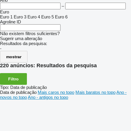
Ano
–
Euro
Euro 1
Euro 3
Euro 4
Euro 5
Euro 6
Agroline ID
Não existem filtros suficientes?
Sugerir uma alteração
Resultados da pesquisa:
-
mostrar
220 anúncios:
Resultados da pesquisa
Filtro
Tipo
:
Data de publicação
Data de publicação
Mais caros no topo
Mais baratos no topo
Ano -
novos no topo
Ano - antigos no topo