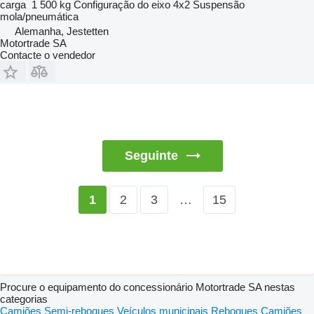
carga
1 500 kg
Configuração do eixo
4x2
Suspensão
mola/pneumática
Alemanha, Jestetten
Motortrade SA
Contacte o vendedor
Seguinte
2
3
…
15
1
Procure o equipamento do concessionário Motortrade SA nestas
categorias
Camiões
Semi-reboques
Veículos municipais
Reboques
Camiões