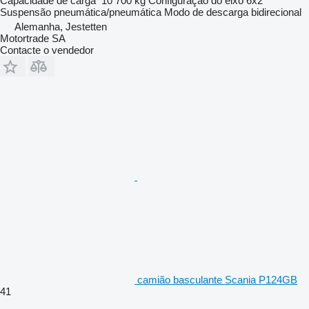
Capacidade de carga
10 700 kg
Configuração do eixo
6x2
Suspensão
pneumática/pneumática
Modo de descarga
bidirecional
Alemanha, Jestetten
Motortrade SA
Contacte o vendedor
camião basculante Scania P124GB
41