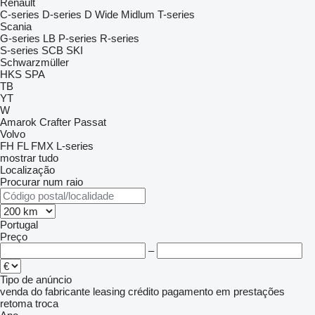
Renault
C-series
D-series
D Wide
Midlum
T-series
Scania
G-series
LB
P-series
R-series
S-series
SCB
SKI
Schwarzmüller
HKS
SPA
TB
YT
W
Amarok
Crafter
Passat
Volvo
FH
FL
FMX
L-series
mostrar tudo
Localização
Procurar num raio
Portugal
Preço
–
Tipo de anúncio
venda
do fabricante
leasing
crédito
pagamento em prestações
retoma
troca