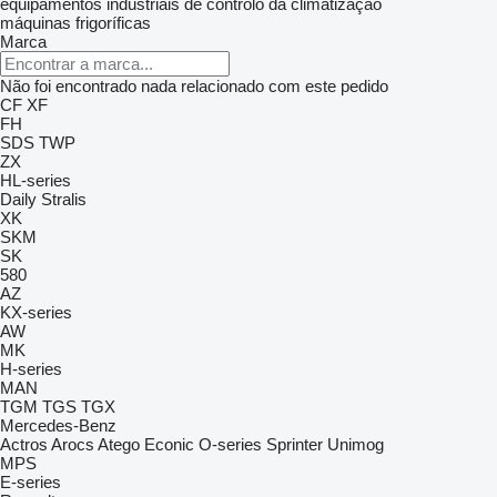
equipamentos industriais de controlo da climatização
máquinas frigoríficas
Marca
Não foi encontrado nada relacionado com este pedido
CF
XF
FH
SDS
TWP
ZX
HL-series
Daily
Stralis
XK
SKM
SK
580
AZ
KX-series
AW
MK
H-series
MAN
TGM
TGS
TGX
Mercedes-Benz
Actros
Arocs
Atego
Econic
O-series
Sprinter
Unimog
MPS
E-series