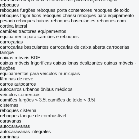
reboques
reboques furgões
reboques porta contentores
reboques de toldo
reboques frigoríficos
reboques chassi
reboques para equipamento
pesado
reboques baixas
reboques basculantes
reboques com
cortina lateral
camiões tractores
equipamentos
equipamento para camiões e reboques
carroçarias
carroçarias basculantes
carroçarias de caixa aberta
carrocerias
tanque
caixas móveis BDF
caixas móveis frigoríficas
caixas lonas deslizantes
caixas móveis -
furgões
equipamentos para veículos municipais
lâminas de neve
carros
autocarros
autocarros urbanos
ônibus médicos
veículos comerciais
camiões furgões < 3.5t
camiões de toldo < 3.5t
cisternas
reboques cisterna
reboques tanque de combustível
caravanas
autocaravanas
autocaravanas integrales
carrinhas