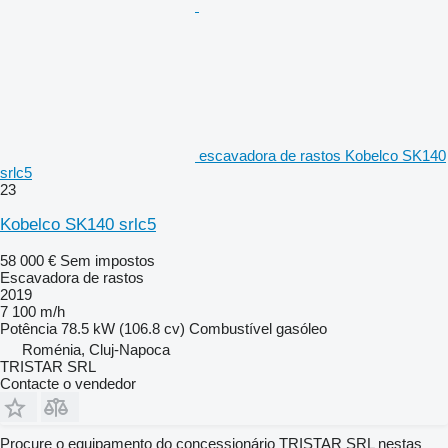
escavadora de rastos Kobelco SK140
srlc5
23
Kobelco SK140 srlc5
58 000 €
Sem impostos
Escavadora de rastos
2019
7 100 m/h
Potência
78.5 kW (106.8 cv)
Combustível
gasóleo
Roménia, Cluj-Napoca
TRISTAR SRL
Contacte o vendedor
Procure o equipamento do concessionário TRISTAR SRL nestas