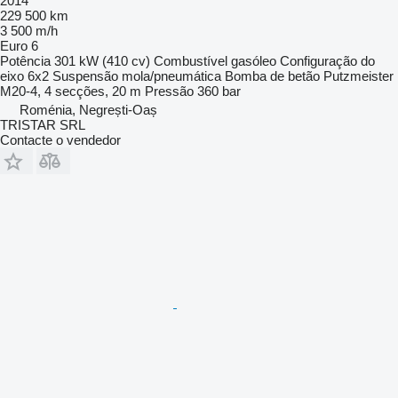
2014
229 500 km
3 500 m/h
Euro 6
Potência
301 kW (410 cv)
Combustível
gasóleo
Configuração do
eixo
6x2
Suspensão
mola/pneumática
Bomba de betão
Putzmeister
M20-4, 4 secções, 20 m
Pressão
360 bar
Roménia, Negrești-Oaș
TRISTAR SRL
Contacte o vendedor