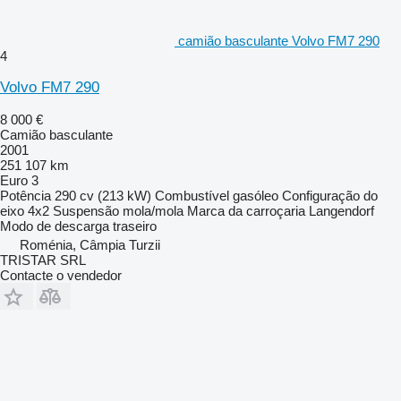
camião basculante Volvo FM7 290
4
Volvo FM7 290
8 000 €
Camião basculante
2001
251 107 km
Euro 3
Potência
290 cv (213 kW)
Combustível
gasóleo
Configuração do
eixo
4x2
Suspensão
mola/mola
Marca da carroçaria
Langendorf
Modo de descarga
traseiro
Roménia, Câmpia Turzii
TRISTAR SRL
Contacte o vendedor