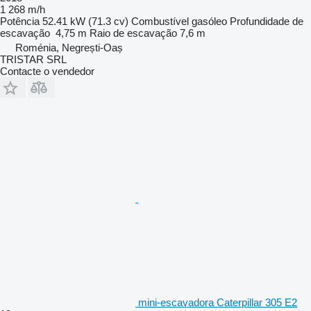
1 268 m/h
Potência
52.41 kW (71.3 cv)
Combustível
gasóleo
Profundidade de
escavação
4,75 m
Raio de escavação
7,6 m
Roménia, Negrești-Oaș
TRISTAR SRL
Contacte o vendedor
mini-escavadora Caterpillar 305 E2