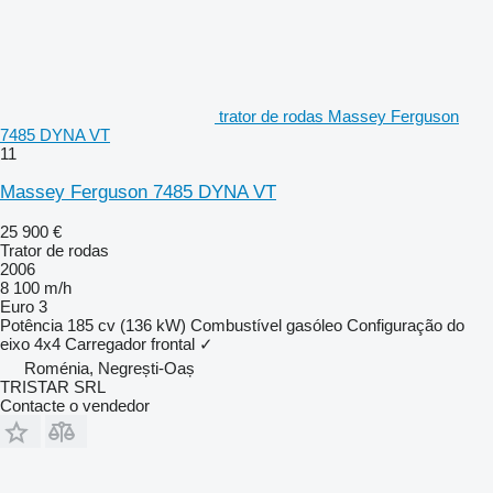
trator de rodas Massey Ferguson
7485 DYNA VT
11
Massey Ferguson 7485 DYNA VT
25 900 €
Trator de rodas
2006
8 100 m/h
Euro 3
Potência
185 cv (136 kW)
Combustível
gasóleo
Configuração do
eixo
4x4
Carregador frontal
✓
Roménia, Negrești-Oaș
TRISTAR SRL
Contacte o vendedor