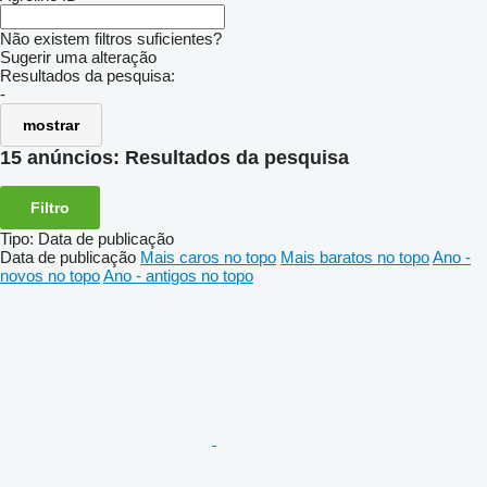
Não existem filtros suficientes?
Sugerir uma alteração
Resultados da pesquisa:
-
mostrar
15 anúncios:
Resultados da pesquisa
Filtro
Tipo
:
Data de publicação
Data de publicação
Mais caros no topo
Mais baratos no topo
Ano -
novos no topo
Ano - antigos no topo