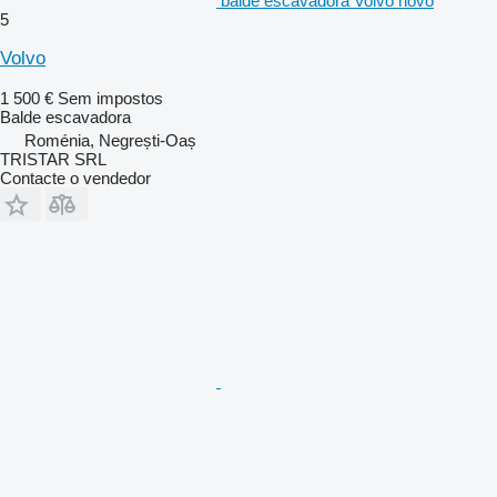
balde escavadora Volvo novo
5
Volvo
1 500 €
Sem impostos
Balde escavadora
Roménia, Negrești-Oaș
TRISTAR SRL
Contacte o vendedor