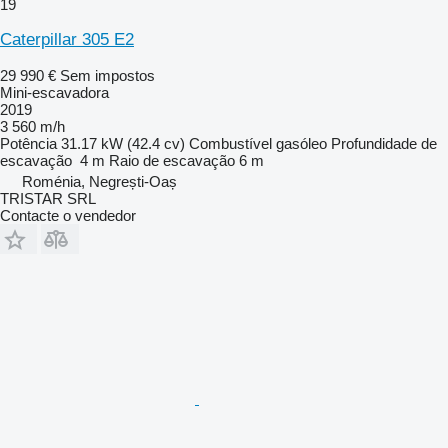
19
Caterpillar 305 E2
29 990 €
Sem impostos
Mini-escavadora
2019
3 560 m/h
Potência
31.17 kW (42.4 cv)
Combustível
gasóleo
Profundidade de
escavação
4 m
Raio de escavação
6 m
Roménia, Negrești-Oaș
TRISTAR SRL
Contacte o vendedor