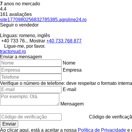
7
anos no mercado
4.4
161 avaliações
site1770980256832785385.agroline24.ro
Seguir o vendedor
Línguas:
romeno, inglês
+40 733 76...
Mostrar
+40 733 768 877
Ligue-me, por favor.
tractorsud.ro
Enviar a mensagem
Nome
Empresa
Verifique o número de telefone: deve respeitar o formato interna
E-mail
Mensagem
Código de verificaç
Ao clicar aqui, está a aceitar a nossa
Política de Privacidade
e 