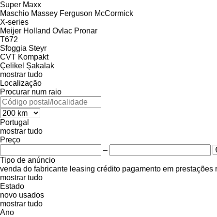
Super Maxx
Maschio
Massey Ferguson
McCormick
X-series
Meijer Holland
Ovlac
Pronar
T672
Sfoggia
Steyr
CVT
Kompakt
Çelikel
Şakalak
mostrar tudo
Localização
Procurar num raio
Portugal
mostrar tudo
Preço
–
Tipo de anúncio
venda
do fabricante
leasing
crédito
pagamento em prestações
mostrar tudo
Estado
novo
usados
mostrar tudo
Ano