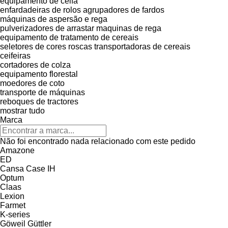
equipamento de ceifa
enfardadeiras de rolos
agrupadores de fardos
máquinas de aspersão e rega
pulverizadores de arrastar
maquinas de rega
equipamento de tratamento de cereais
seletores de cores
roscas transportadoras de cereais
ceifeiras
cortadores de colza
equipamento florestal
moedores de coto
transporte de máquinas
reboques de tractores
mostrar tudo
Marca
Não foi encontrado nada relacionado com este pedido
Amazone
ED
Cansa
Case IH
Optum
Claas
Lexion
Farmet
K-series
Göweil
Güttler