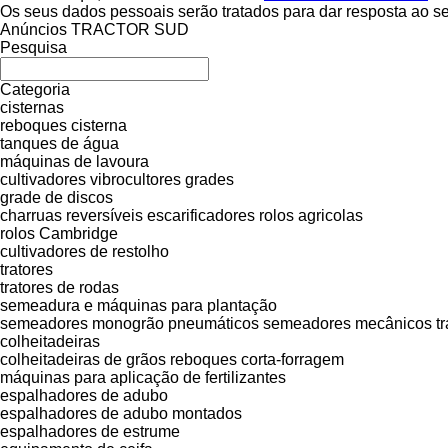
Os seus dados pessoais serão tratados para dar resposta ao s
Anúncios TRACTOR SUD
Pesquisa
Categoria
cisternas
reboques cisterna
tanques de água
máquinas de lavoura
cultivadores
vibrocultores
grades
grade de discos
charruas reversíveis
escarificadores
rolos agricolas
rolos Cambridge
cultivadores de restolho
tratores
tratores de rodas
semeadura e máquinas para plantação
semeadores monogrão pneumáticos
semeadores mecânicos
t
colheitadeiras
colheitadeiras de grãos
reboques corta-forragem
máquinas para aplicação de fertilizantes
espalhadores de adubo
espalhadores de adubo montados
espalhadores de estrume