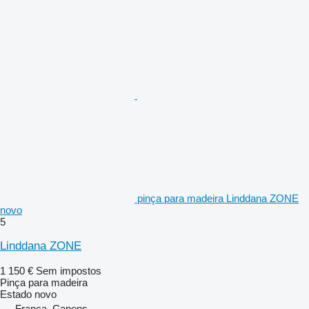
pinça para madeira Linddana ZONE
novo
5
Linddana ZONE
1 150 €
Sem impostos
Pinça para madeira
Estado
novo
França, Capens