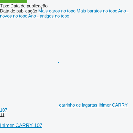
Tipo
:
Data de publicação
Data de publicação
Mais caros no topo
Mais baratos no topo
Ano -
novos no topo
Ano - antigos no topo
carrinho de lagartas Ihimer CARRY
107
11
Ihimer CARRY 107