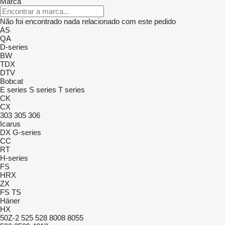
Marca
Não foi encontrado nada relacionado com este pedido
AS
QA
D-series
BW
TDX
DTV
Bobcat
E series
S series
T series
CK
CX
303
305
306
Icarus
DX
G-series
CC
RT
H-series
FS
HRX
ZX
FS
TS
Häner
HX
50Z-2
525
528
8008
8055