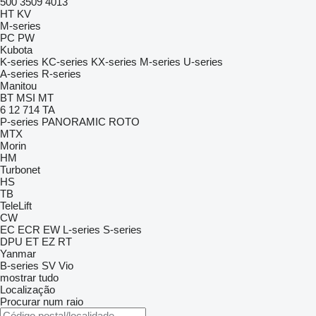
500
3509
4013
HT
KV
M-series
PC
PW
Kubota
K-series
KC-series
KX-series
M-series
U-series
A-series
R-series
Manitou
BT
MSI
MT
6
12
714
TA
P-series
PANORAMIC
ROTO
MTX
Morin
HM
Turbonet
HS
TB
TeleLift
CW
EC
ECR
EW
L-series
S-series
DPU
ET
EZ
RT
Yanmar
B-series
SV
Vio
mostrar tudo
Localização
Procurar num raio