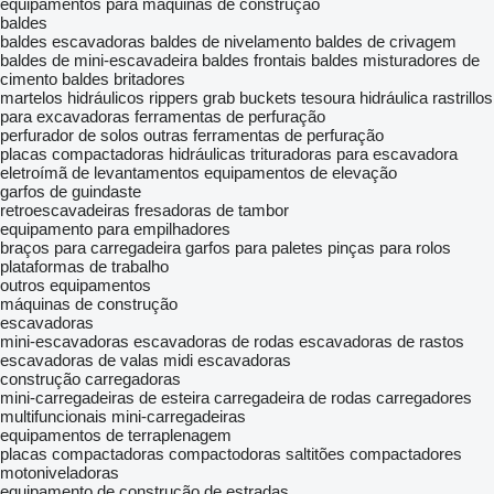
equipamentos para máquinas de construção
baldes
baldes escavadoras
baldes de nivelamento
baldes de crivagem
baldes de mini-escavadeira
baldes frontais
baldes misturadores de
cimento
baldes britadores
martelos hidráulicos
rippers
grab buckets
tesoura hidráulica
rastrillos
para excavadoras
ferramentas de perfuração
perfurador de solos
outras ferramentas de perfuração
placas compactadoras hidráulicas
trituradoras para escavadora
eletroímã de levantamentos
equipamentos de elevação
garfos de guindaste
retroescavadeiras
fresadoras de tambor
equipamento para empilhadores
braços para carregadeira
garfos para paletes
pinças para rolos
plataformas de trabalho
outros equipamentos
máquinas de construção
escavadoras
mini-escavadoras
escavadoras de rodas
escavadoras de rastos
escavadoras de valas
midi escavadoras
construção carregadoras
mini-carregadeiras de esteira
carregadeira de rodas
carregadores
multifuncionais
mini-carregadeiras
equipamentos de terraplenagem
placas compactadoras
compactodoras
saltitões compactadores
motoniveladoras
equipamento de construção de estradas