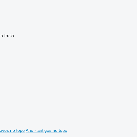
ma
troca
ovos no topo
Ano - antigos no topo