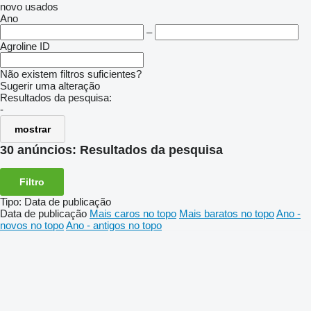
novo
usados
Ano
–
Agroline ID
Não existem filtros suficientes?
Sugerir uma alteração
Resultados da pesquisa:
-
mostrar
30 anúncios:
Resultados da pesquisa
Filtro
Tipo
:
Data de publicação
Data de publicação
Mais caros no topo
Mais baratos no topo
Ano -
novos no topo
Ano - antigos no topo