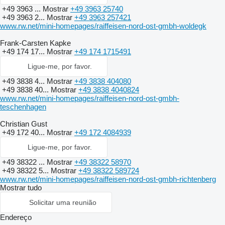
+49 3963 ...
Mostrar
+49 3963 25740
+49 3963 2...
Mostrar
+49 3963 257421
www.rw.net/mini-homepages/raiffeisen-nord-ost-gmbh-woldegk
Frank-Carsten Kapke
+49 174 17...
Mostrar
+49 174 1715491
Ligue-me, por favor.
+49 3838 4...
Mostrar
+49 3838 404080
+49 3838 40...
Mostrar
+49 3838 4040824
www.rw.net/mini-homepages/raiffeisen-nord-ost-gmbh-
teschenhagen
Christian Gust
+49 172 40...
Mostrar
+49 172 4084939
Ligue-me, por favor.
+49 38322 ...
Mostrar
+49 38322 58970
+49 38322 5...
Mostrar
+49 38322 589724
www.rw.net/mini-homepages/raiffeisen-nord-ost-gmbh-richtenberg
Mostrar tudo
Solicitar uma reunião
Endereço