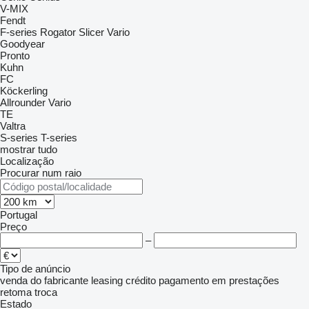
V-MIX
Fendt
F-series
Rogator
Slicer
Vario
Goodyear
Pronto
Kuhn
FC
Köckerling
Allrounder
Vario
TE
Valtra
S-series
T-series
mostrar tudo
Localização
Procurar num raio
Portugal
Preço
–
Tipo de anúncio
venda
do fabricante
leasing
crédito
pagamento em prestações
retoma
troca
Estado