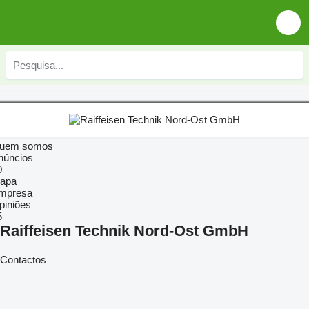
uem somos
núncios
0
apa
mpresa
piniões
5
Raiffeisen Technik Nord-Ost GmbH
Contactos