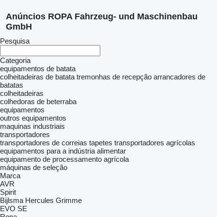
Anúncios ROPA Fahrzeug- und Maschinenbau
GmbH
Pesquisa
Categoria
equipamentos de batata
colheitadeiras de batata
tremonhas de recepção
arrancadores de
batatas
colheitadeiras
colhedoras de beterraba
equipamentos
outros equipamentos
maquinas industriais
transportadores
transportadores de correias
tapetes transportadores agrícolas
equipamentos para a indústria alimentar
equipamento de processamento agrícola
máquinas de seleção
Marca
AVR
Spirit
Bijlsma Hercules
Grimme
EVO
SE
Ropa