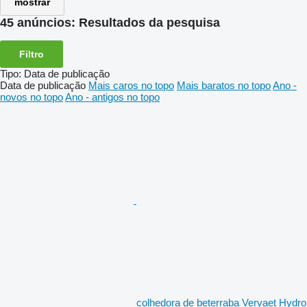
mostrar
45 anúncios:
Resultados da pesquisa
Filtro
Tipo
:
Data de publicação
Data de publicação
Mais caros no topo
Mais baratos no topo
Ano -
novos no topo
Ano - antigos no topo
colhedora de beterraba Vervaet Hydro