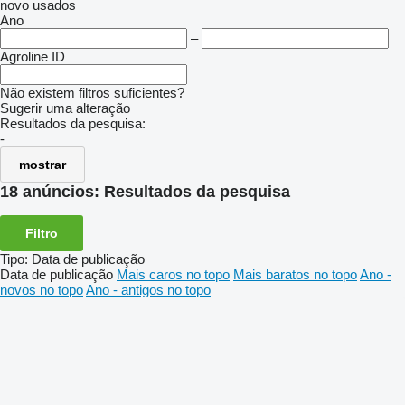
novo
usados
Ano
–
Agroline ID
Não existem filtros suficientes?
Sugerir uma alteração
Resultados da pesquisa:
-
mostrar
18 anúncios:
Resultados da pesquisa
Filtro
Tipo
:
Data de publicação
Data de publicação
Mais caros no topo
Mais baratos no topo
Ano -
novos no topo
Ano - antigos no topo