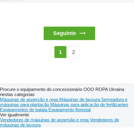
Seguinte
2
1
Procure o equipamento do concessionário OOO ROPA Ukraina
nestas categorias
Máquinas de aspersão e rega
Máquinas de lavoura
Semeadura e
máquinas para plantação
Máquinas para aplicação de fertilizantes
Equipamentos de batata
Equipamento florestal
Ver igualmente
Vendedores de máquinas de aspersão e rega
Vendedores de
máquinas de lavoura