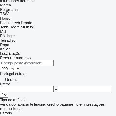
trituradores florestais
Marca
Bergmann
TSW
Horsch
Focus
Leeb
Pronto
John Deere
Müthing
MU
Pöttinger
Terradisc
Ropa
Keiler
Localização
Procurar num raio
Portugal
outros
Ucrânia
Preço
–
Tipo de anúncio
venda
do fabricante
leasing
crédito
pagamento em prestações
retoma
troca
Estado