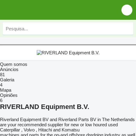
Quem somos
Anúncios
81
Galeria
4
Mapa
Opiniões
6
RIVERLAND Equipment B.V.
Riverland Equipment BV and Riverland Parts BV in The Netherlands
are your recommended supplier for new or low houred used
Caterpillar , Volvo , Hitachi and Komatsu
machines and parts for the on-and offshore dredging industry as well