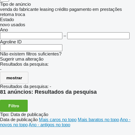
Tipo de anúncio
venda
do fabricante
leasing
crédito
pagamento em prestações
retoma
troca
Estado
novo
usados
Ano
–
Agroline ID
Não existem filtros suficientes?
Sugerir uma alteração
Resultados da pesquisa:
-
mostrar
Resultados da pesquisa:
-
81 anúncios:
Resultados da pesquisa
Filtro
Tipo
:
Data de publicação
Data de publicação
Mais caros no topo
Mais baratos no topo
Ano -
novos no topo
Ano - antigos no topo