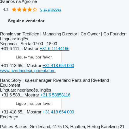
16
anos na Agroline
4.2
6 avaliações
Seguir o vendedor
Ronald van Teeffelen | Managing Director | Co Owner | Co Founder
Línguas:
inglês
Segunda - Sexta
07:00 - 18:00
+31 6 111...
Mostrar
+31 6 11144166
Ligue-me, por favor.
+31 418 65...
Mostrar
+31 418 654 000
www.riverlandequipment.com
Hank Story | salesmanager Riverland Parts and Riverland
Equipment
Línguas:
neerlandês, inglês
+31 6 588...
Mostrar
+31 6 58858116
Ligue-me, por favor.
+31 418 65...
Mostrar
+31 418 654 000
Endereço
Países Baixos, Gelderland, 4175 LS, Haaften, Hertog Karelweg 21