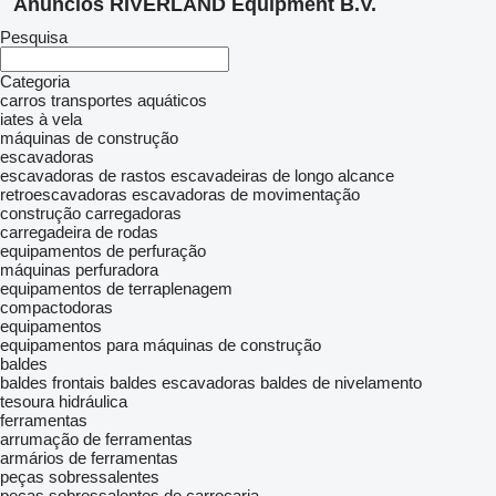
Anúncios RIVERLAND Equipment B.V.
Pesquisa
Categoria
carros
transportes aquáticos
iates à vela
máquinas de construção
escavadoras
escavadoras de rastos
escavadeiras de longo alcance
retroescavadoras
escavadoras de movimentação
construção carregadoras
carregadeira de rodas
equipamentos de perfuração
máquinas perfuradora
equipamentos de terraplenagem
compactodoras
equipamentos
equipamentos para máquinas de construção
baldes
baldes frontais
baldes escavadoras
baldes de nivelamento
tesoura hidráulica
ferramentas
arrumação de ferramentas
armários de ferramentas
peças sobressalentes
peças sobressalentes de carroçaria