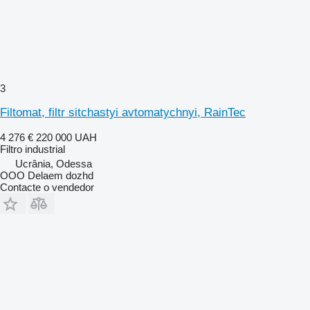
3
Filtomat, filtr sitchastyi avtomatychnyi, RainTec
4 276 €
220 000 UAH
Filtro industrial
Ucrânia, Odessa
OOO Delaem dozhd
Contacte o vendedor