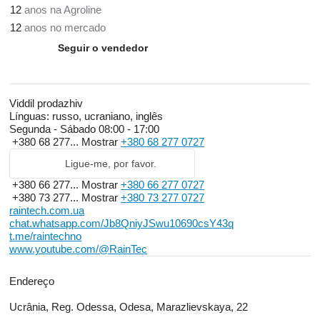
12
anos na Agroline
12
anos no mercado
Seguir o vendedor
Viddil prodazhiv
Línguas:
russo, ucraniano, inglês
Segunda - Sábado
08:00 - 17:00
+380 68 277...
Mostrar
+380 68 277 0727
Ligue-me, por favor.
+380 66 277...
Mostrar
+380 66 277 0727
+380 73 277...
Mostrar
+380 73 277 0727
raintech.com.ua
chat.whatsapp.com/Jb8QniyJSwu10690csY43q
t.me/raintechno
www.youtube.com/@RainTec
Endereço
Ucrânia, Reg. Odessa, Odesa, Marazlievskaya, 22