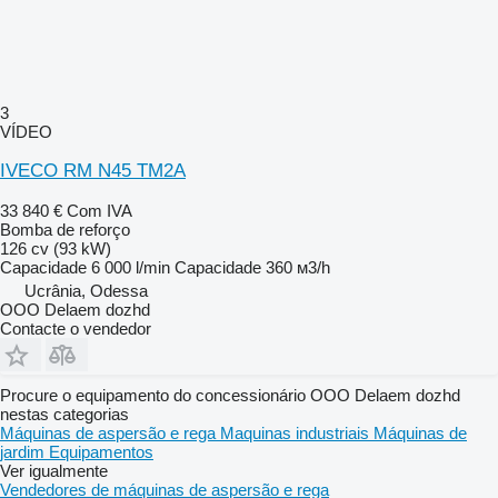
3
VÍDEO
IVECO RM N45 TM2A
33 840 €
Com IVA
Bomba de reforço
126 cv (93 kW)
Capacidade
6 000 l/min
Capacidade
360 м3/h
Ucrânia, Odessa
OOO Delaem dozhd
Contacte o vendedor
Procure o equipamento do concessionário OOO Delaem dozhd
nestas categorias
Máquinas de aspersão e rega
Maquinas industriais
Máquinas de
jardim
Equipamentos
Ver igualmente
Vendedores de máquinas de aspersão e rega