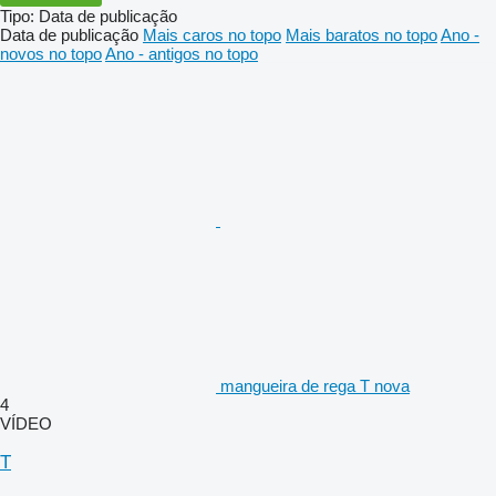
Tipo
:
Data de publicação
Data de publicação
Mais caros no topo
Mais baratos no topo
Ano -
novos no topo
Ano - antigos no topo
mangueira de rega Т nova
4
VÍDEO
T