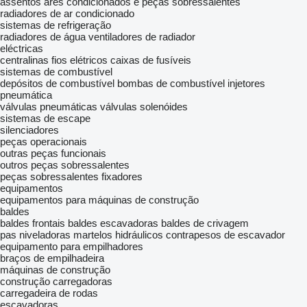
assentos
ares condicionados e peças sobressalentes
radiadores de ar condicionado
sistemas de refrigeração
radiadores de água
ventiladores de radiador
eléctricas
centralinas
fios elétricos
caixas de fusíveis
sistemas de combustível
depósitos de combustível
bombas de combustível
injetores
pneumática
válvulas pneumáticas
válvulas solenóides
sistemas de escape
silenciadores
peças operacionais
outras peças funcionais
outros peças sobressalentes
peças sobressalentes
fixadores
equipamentos
equipamentos para máquinas de construção
baldes
baldes frontais
baldes escavadoras
baldes de crivagem
pas niveladoras
martelos hidráulicos
contrapesos de escavador
equipamento para empilhadores
braços de empilhadeira
máquinas de construção
construção carregadoras
carregadeira de rodas
escavadoras