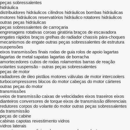
peças sobressalentes
hidráulica
distribuidores hidráulicos
cilindros hidráulicos
bombas hidráulicas
motores hidráulicos
reservatórios hidráulico
rotatores hidráulicos
outras peças hidráulicas
peças sobressalentes de carroçaria
engrenagens rotativas
coroas giratória
braços de escavadora
engates rápidos
braços
grelhas do radiador
chassis
pára-choques
mecanismos de engate
outras peças sobressalentes de estrutura
suspensões
eixos
transmissões finais
rodas de guia
rolos de apoio
lagartas
lagartas de metal
sapatas
lagartas de borracha
amortecedores
cubos de rodas
rolamentos
barras de reação
volantes
suspensão - outras peças sobressalentes
peças de motor
radiadores de óleo
pistãos
motores
válvulas de motor
intercoolers
turbocompressores
blocos do motor
cabeças do motor
cárteres
outras peças do motor
transmissões
veios de transmissão
caixas de velocidades
eixos traseiros
eixos
dianteiros
conversores de torque
eixos de transmissão
diferenciais
redutores
corpos do volante do motor
outras peças sobressalentes
da transmissão
peças de cabine
cabinas
capotas
revestimento
vidros
vidros laterais