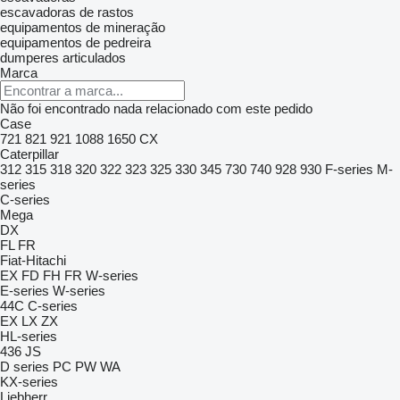
escavadoras de rastos
equipamentos de mineração
equipamentos de pedreira
dumperes articulados
Marca
Não foi encontrado nada relacionado com este pedido
Case
721
821
921
1088
1650
CX
Caterpillar
312
315
318
320
322
323
325
330
345
730
740
928
930
F-series
M-
series
C-series
Mega
DX
FL
FR
Fiat-Hitachi
EX
FD
FH
FR
W-series
E-series
W-series
44C
C-series
EX
LX
ZX
HL-series
436
JS
D series
PC
PW
WA
KX-series
Liebherr