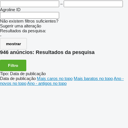
–
Agroline ID
Não existem filtros suficientes?
Sugerir uma alteração
Resultados da pesquisa:
-
mostrar
946 anúncios:
Resultados da pesquisa
Filtro
Tipo
:
Data de publicação
Data de publicação
Mais caros no topo
Mais baratos no topo
Ano -
novos no topo
Ano - antigos no topo