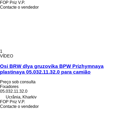
FOP Priz V.P.
Contacte o vendedor
1
VÍDEO
Osi BRW dlya gruzovika BPW Prizhymnaya
plastinaya 05.032.11.32.0 para camião
Preço sob consulta
Fixadores
05.032.11.32.0
Ucrânia, Kharkiv
FOP Priz V.P.
Contacte o vendedor