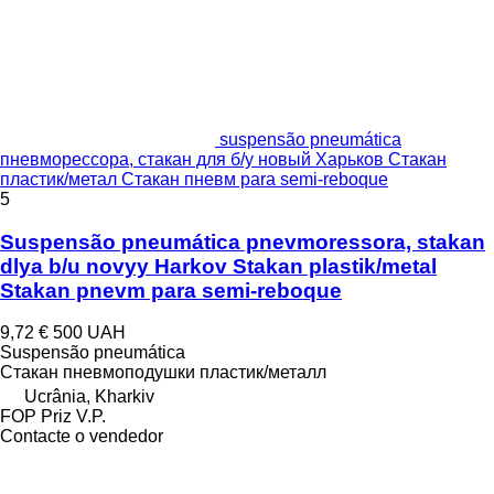
suspensão pneumática
пневморессора, стакан для б/у новый Харьков Стакан
пластик/метал Стакан пневм para semi-reboque
5
Suspensão pneumática pnevmoressora, stakan
dlya b/u novyy Harkov Stakan plastik/metal
Stakan pnevm para semi-reboque
9,72 €
500 UAH
Suspensão pneumática
Стакан пневмоподушки пластик/металл
Ucrânia, Kharkiv
FOP Priz V.P.
Contacte o vendedor