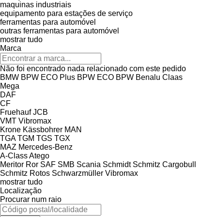
maquinas industriais
equipamento para estações de serviço
ferramentas para automóvel
outras ferramentas para automóvel
mostrar tudo
Marca
Não foi encontrado nada relacionado com este pedido
BMW
BPW ECO Plus
BPW ECO
BPW
Benalu
Claas
Mega
DAF
CF
Fruehauf
JCB
VMT
Vibromax
Krone
Kässbohrer
MAN
TGA
TGM
TGS
TGX
MAZ
Mercedes-Benz
A-Class
Atego
Meritor
Ror
SAF
SMB
Scania
Schmidt
Schmitz Cargobull
Schmitz Rotos
Schwarzmüller
Vibromax
mostrar tudo
Localização
Procurar num raio