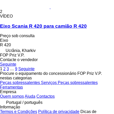
2
VÍDEO
Eixo Scania R 420 para camião R 420
Preço sob consulta
Eixo
R 420
Ucrânia, Kharkiv
FOP Priz V.P.
Contacte o vendedor
Seguinte
1
2
3
…
9
Seguinte
Procure o equipamento do concessionário FOP Priz V.P.
nestas categorias
Peças sobressalentes
Serviços
Peças sobressalentes
Ferramentas
Empresa
Quem somos
Ajuda
Contactos
Portugal / português
Informação
Termos e Condições
Política de privacidade
Dicas de