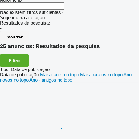
Não existem filtros suficientes?
Sugerir uma alteração
Resultados da pesquisa:
-
mostrar
25 anúncios:
Resultados da pesquisa
Filtro
Tipo
:
Data de publicação
Data de publicação
Mais caros no topo
Mais baratos no topo
Ano -
novos no topo
Ano - antigos no topo