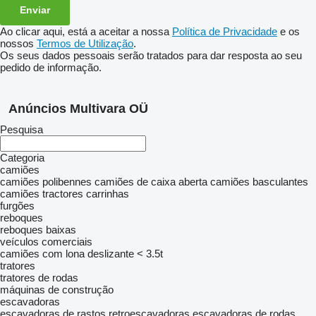
Ao clicar aqui, está a aceitar a nossa
Política de Privacidade
e os
nossos
Termos de Utilização
.
Os seus dados pessoais serão tratados para dar resposta ao seu
pedido de informação.
Anúncios Multivara OÜ
Pesquisa
Categoria
camiões
camiões polibennes
camiões de caixa aberta
camiões basculantes
camiões tractores
carrinhas
furgões
reboques
reboques baixas
veículos comerciais
camiões com lona deslizante < 3.5t
tratores
tratores de rodas
máquinas de construção
escavadoras
escavadoras de rastos
retroescavadoras
escavadoras de rodas