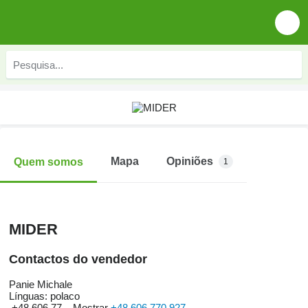
Mapa
Opiniões
Quem somos
1
MIDER
Contactos do vendedor
Panie Michale
Línguas:
polaco
+48 606 77...
Mostrar
+48 606 770 927