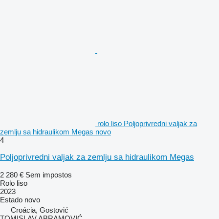
rolo liso Poljoprivredni valjak za
zemlju sa hidraulikom Megas novo
4
Poljoprivredni valjak za zemlju sa hidraulikom Megas
2 280 €
Sem impostos
Rolo liso
2023
Estado
novo
Croácia, Gostović
TOMISLAV ABRAMOVIĆ