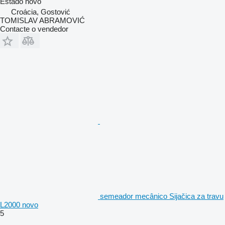
Estado
novo
Croácia, Gostović
TOMISLAV ABRAMOVIĆ
Contacte o vendedor
semeador mecânico Sijačica za travu
L2000 novo
5