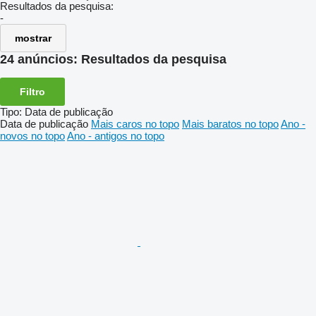
Resultados da pesquisa:
-
mostrar
24 anúncios:
Resultados da pesquisa
Filtro
Tipo
:
Data de publicação
Data de publicação
Mais caros no topo
Mais baratos no topo
Ano -
novos no topo
Ano - antigos no topo