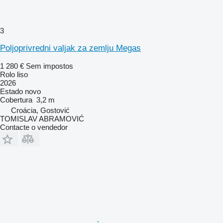
3
Poljoprivredni valjak za zemlju Megas
1 280 €
Sem impostos
Rolo liso
2026
Estado
novo
Cobertura
3,2 m
Croácia, Gostović
TOMISLAV ABRAMOVIĆ
Contacte o vendedor