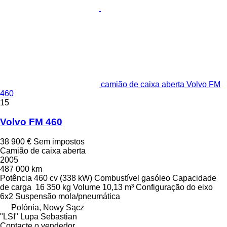
camião de caixa aberta Volvo FM
460
15
Volvo FM 460
38 900 €
Sem impostos
Camião de caixa aberta
2005
487 000 km
Potência
460 cv (338 kW)
Combustível
gasóleo
Capacidade
de carga
16 350 kg
Volume
10,13 m³
Configuração do eixo
6x2
Suspensão
mola/pneumática
Polónia, Nowy Sącz
"LSI" Lupa Sebastian
Contacte o vendedor