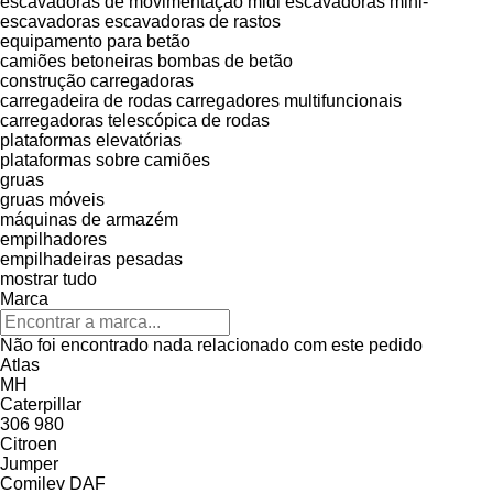
escavadoras de movimentação
midi escavadoras
mini-
escavadoras
escavadoras de rastos
equipamento para betão
camiões betoneiras
bombas de betão
construção carregadoras
carregadeira de rodas
carregadores multifuncionais
carregadoras telescópica de rodas
plataformas elevatórias
plataformas sobre camiões
gruas
gruas móveis
máquinas de armazém
empilhadores
empilhadeiras pesadas
mostrar tudo
Marca
Não foi encontrado nada relacionado com este pedido
Atlas
MH
Caterpillar
306
980
Citroen
Jumper
Comilev
DAF