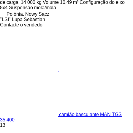
de carga
14 000 kg
Volume
10,49 m³
Configuração do eixo
8x4
Suspensão
mola/mola
Polónia, Nowy Sącz
"LSI" Lupa Sebastian
Contacte o vendedor
camião basculante MAN TGS
35.400
13