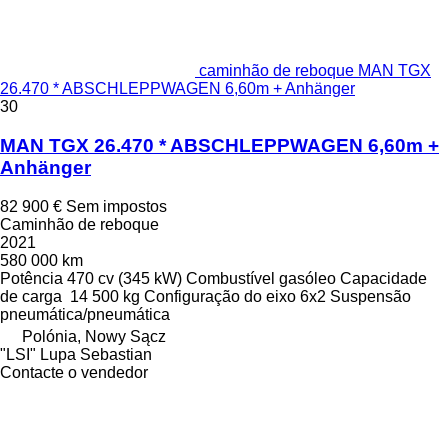
caminhão de reboque MAN TGX
26.470 * ABSCHLEPPWAGEN 6,60m + Anhänger
30
MAN TGX 26.470 * ABSCHLEPPWAGEN 6,60m +
Anhänger
82 900 €
Sem impostos
Caminhão de reboque
2021
580 000 km
Potência
470 cv (345 kW)
Combustível
gasóleo
Capacidade
de carga
14 500 kg
Configuração do eixo
6x2
Suspensão
pneumática/pneumática
Polónia, Nowy Sącz
"LSI" Lupa Sebastian
Contacte o vendedor