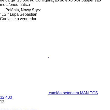
de carga
13 500 kg
Configuração do eixo
6x4
Suspensão
mola/pneumática
Polónia, Nowy Sącz
"LSI" Lupa Sebastian
Contacte o vendedor
camião betoneira MAN TGS
32.430
12