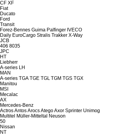
CF
XF
Fiat
Ducato
Ford
Transit
Forez-Bennes
Guima Palfinger
IVECO
Daily
EuroCargo
Stralis
Trakker
X-Way
JCB
406
8035
JPC
HT
Liebherr
A-series
LH
MAN
A-series
TGA
TGE
TGL
TGM
TGS
TGX
Manitou
MSI
Mecalac
AX
Mercedes-Benz
Actros
Antos
Arocs
Atego
Axor
Sprinter
Unimog
Multitel
Müller-Mitteltal
Neuson
50
Nissan
NT