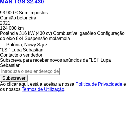
MAN TGS 32.430
93 900 €
Sem impostos
Camião betoneira
2021
124 000 km
Potência
316 kW (430 cv)
Combustível
gasóleo
Configuração
do eixo
8x4
Suspensão
mola/mola
Polónia, Nowy Sącz
"LSI" Lupa Sebastian
Contacte o vendedor
Subscreva para receber novos anúncios da "LSI" Lupa
Sebastian
Subscrever
Ao clicar aqui, está a aceitar a nossa
Política de Privacidade
e
os nossos
Termos de Utilização
.