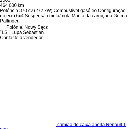
2003
464 000 km
Potência
370 cv (272 kW)
Combustível
gasóleo
Configuração
do eixo
6x4
Suspensão
mola/mola
Marca da carroçaria
Guima
Palfinger
Polónia, Nowy Sącz
"LSI" Lupa Sebastian
Contacte o vendedor
camião de caixa aberta Renault T