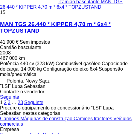
camião basculante MAN TGS
26.440 * KIPPER 4,70 m * 6x4 * TOPZUSTAND
15
MAN TGS 26.440 * KIPPER 4,70 m * 6x4 *
TOPZUSTAND
41 900 €
Sem impostos
Camião basculante
2008
467 000 km
Potência
440 cv (323 kW)
Combustível
gasóleo
Capacidade
de carga
14 000 kg
Configuração do eixo
6x4
Suspensão
mola/pneumática
Polónia, Nowy Sącz
"LSI" Lupa Sebastian
Contacte o vendedor
Seguinte
1
2
3
…
23
Seguinte
Procure o equipamento do concessionário "LSI" Lupa
Sebastian nestas categorias
Camiões
Máquinas de construção
Camiões tractores
Veículos
comerciais
Empresa