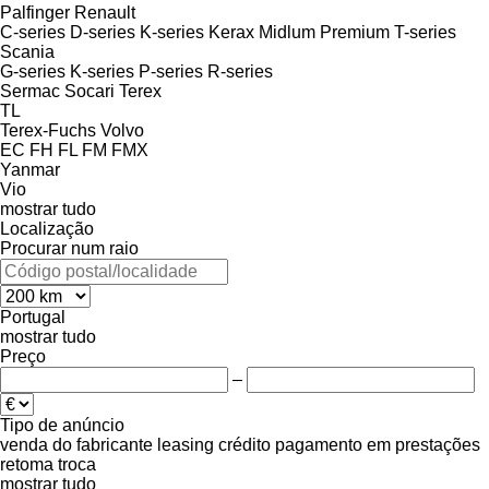
Palfinger
Renault
C-series
D-series
K-series
Kerax
Midlum
Premium
T-series
Scania
G-series
K-series
P-series
R-series
Sermac
Socari
Terex
TL
Terex-Fuchs
Volvo
EC
FH
FL
FM
FMX
Yanmar
Vio
mostrar tudo
Localização
Procurar num raio
Portugal
mostrar tudo
Preço
–
Tipo de anúncio
venda
do fabricante
leasing
crédito
pagamento em prestações
retoma
troca
mostrar tudo