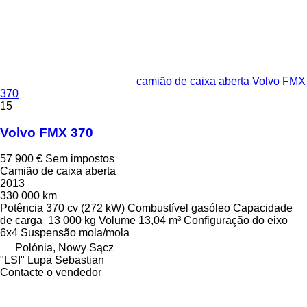
camião de caixa aberta Volvo FMX
370
15
Volvo FMX 370
57 900 €
Sem impostos
Camião de caixa aberta
2013
330 000 km
Potência
370 cv (272 kW)
Combustível
gasóleo
Capacidade
de carga
13 000 kg
Volume
13,04 m³
Configuração do eixo
6x4
Suspensão
mola/mola
Polónia, Nowy Sącz
"LSI" Lupa Sebastian
Contacte o vendedor