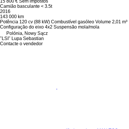
15 800 €
Sem impostos
Camião basculante < 3.5t
2016
143 000 km
Potência
120 cv (88 kW)
Combustível
gasóleo
Volume
2,01 m³
Configuração do eixo
4x2
Suspensão
mola/mola
Polónia, Nowy Sącz
"LSI" Lupa Sebastian
Contacte o vendedor