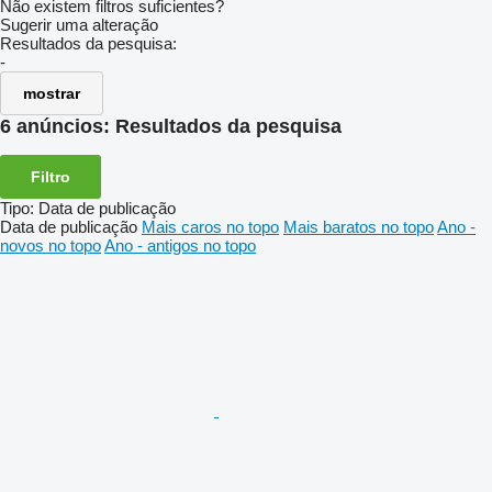
Não existem filtros suficientes?
Sugerir uma alteração
Resultados da pesquisa:
-
mostrar
6 anúncios:
Resultados da pesquisa
Filtro
Tipo
:
Data de publicação
Data de publicação
Mais caros no topo
Mais baratos no topo
Ano -
novos no topo
Ano - antigos no topo