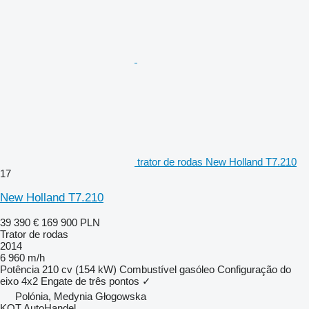
trator de rodas New Holland T7.210
17
New Holland T7.210
39 390 €
169 900 PLN
Trator de rodas
2014
6 960 m/h
Potência
210 cv (154 kW)
Combustível
gasóleo
Configuração do
eixo
4x2
Engate de três pontos
✓
Polónia, Medynia Głogowska
KOT AutoHandel