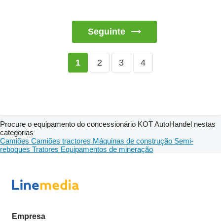
Seguinte
2
3
4
1
Procure o equipamento do concessionário KOT AutoHandel nestas
categorias
Camiões
Camiões tractores
Máquinas de construção
Semi-
reboques
Tratores
Equipamentos de mineração
Empresa