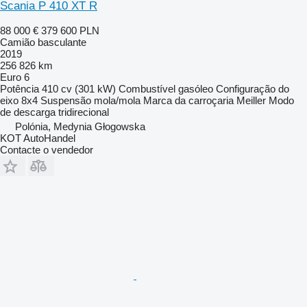
Scania P 410 XT R
88 000 €
379 600 PLN
Camião basculante
2019
256 826 km
Euro 6
Potência
410 cv (301 kW)
Combustível
gasóleo
Configuração do
eixo
8x4
Suspensão
mola/mola
Marca da carroçaria
Meiller
Modo
de descarga
tridirecional
Polónia, Medynia Głogowska
KOT AutoHandel
Contacte o vendedor