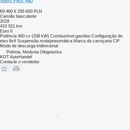
Volvo FMX 460
69 460 €
299 600 PLN
Camião basculante
2018
410 921 km
Euro 6
Potência
460 cv (338 kW)
Combustível
gasóleo
Configuração do
eixo
8x4
Suspensão
mola/pneumática
Marca da carroçaria
CIF
Modo de descarga
tridirecional
Polónia, Medynia Głogowska
KOT AutoHandel
Contacte o vendedor