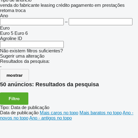
venda
do fabricante
leasing
crédito
pagamento em prestações
retoma
troca
Ano
–
Euro
Euro 5
Euro 6
Agroline ID
Não existem filtros suficientes?
Sugerir uma alteração
Resultados da pesquisa:
-
mostrar
50 anúncios:
Resultados da pesquisa
Filtro
Tipo
:
Data de publicação
Data de publicação
Mais caros no topo
Mais baratos no topo
Ano -
novos no topo
Ano - antigos no topo