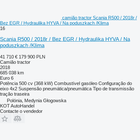
camião tractor Scania R500 / 2018r /
Bez EGR / Hydraulika HYVA / Na poduszkach /Klima
16
Scania R500 / 2018r / Bez EGR / Hydraulika HYVA / Na
poduszkach /Klima
41 710 €
179 900 PLN
Camião tractor
2018
685 038 km
Euro 6
Potência
500 cv (368 kW)
Combustível
gasóleo
Configuração do
eixo
4x2
Suspensão
pneumática/pneumática
Tipo de transmissão
tração traseira
Polónia, Medynia Głogowska
KOT AutoHandel
Contacte o vendedor