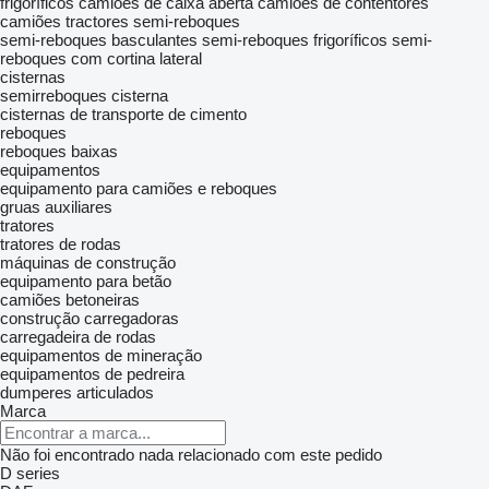
frigoríficos
camiões de caixa aberta
camiões de contentores
camiões tractores
semi-reboques
semi-reboques basculantes
semi-reboques frigoríficos
semi-
reboques com cortina lateral
cisternas
semirreboques cisterna
cisternas de transporte de cimento
reboques
reboques baixas
equipamentos
equipamento para camiões e reboques
gruas auxiliares
tratores
tratores de rodas
máquinas de construção
equipamento para betão
camiões betoneiras
construção carregadoras
carregadeira de rodas
equipamentos de mineração
equipamentos de pedreira
dumperes articulados
Marca
Não foi encontrado nada relacionado com este pedido
D series