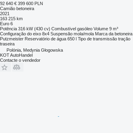
92 640 €
399 600 PLN
Camião betoneira
2021
163 215 km
Euro 6
Potência
316 kW (430 cv)
Combustível
gasóleo
Volume
9 m³
Configuração do eixo
8x4
Suspensão
mola/mola
Marca da betoneira
Putzmeister
Reservatório de água
650 l
Tipo de transmissão
tração
traseira
Polónia, Medynia Głogowska
KOT AutoHandel
Contacte o vendedor