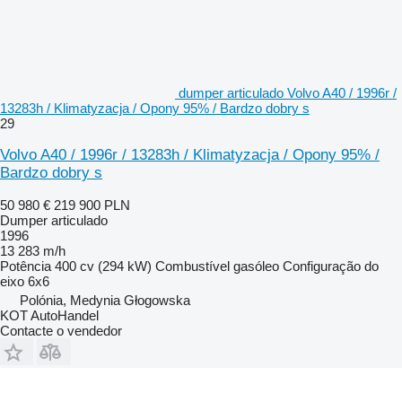
dumper articulado Volvo A40 / 1996r /
13283h / Klimatyzacja / Opony 95% / Bardzo dobry s
29
Volvo A40 / 1996r / 13283h / Klimatyzacja / Opony 95% /
Bardzo dobry s
50 980 €
219 900 PLN
Dumper articulado
1996
13 283 m/h
Potência
400 cv (294 kW)
Combustível
gasóleo
Configuração do
eixo
6x6
Polónia, Medynia Głogowska
KOT AutoHandel
Contacte o vendedor