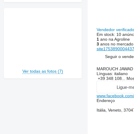
Vendedor verificad
Em stock:
10 anúnc
1
ano na Agroline
3
anos no mercado
site17538900044372
Seguir o vende
MAROUCH JAWAD
Ver todas as fotos (7)
Línguas:
italiano
+39 348 108...
Mos
Ligue-me
www.facebook.com/
Endereço
Itália, Veneto, 37