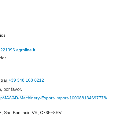
o
ios
21096.agroline.it
dor
trar
+39 348 108 8212
, por favor.
p/JAWAD-Machinery-Export-Import-100088134697778/
047, San Bonifacio VR, C73F+8RV