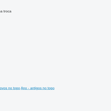
ma
troca
ovos no topo
Ano - antigos no topo