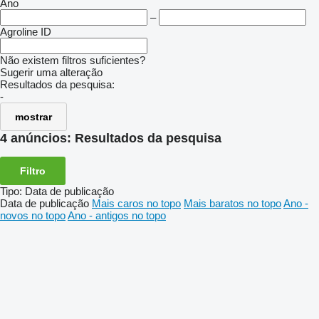
Ano
–
Agroline ID
Não existem filtros suficientes?
Sugerir uma alteração
Resultados da pesquisa:
-
mostrar
4 anúncios:
Resultados da pesquisa
Filtro
Tipo
:
Data de publicação
Data de publicação
Mais caros no topo
Mais baratos no topo
Ano -
novos no topo
Ano - antigos no topo