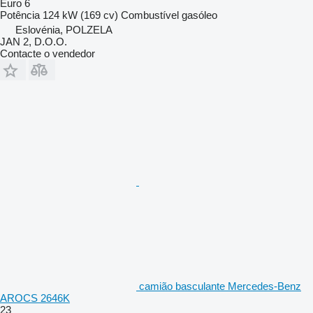
Euro 6
Potência
124 kW (169 cv)
Combustível
gasóleo
Eslovénia, POLZELA
JAN 2, D.O.O.
Contacte o vendedor
camião basculante Mercedes-Benz
AROCS 2646K
23