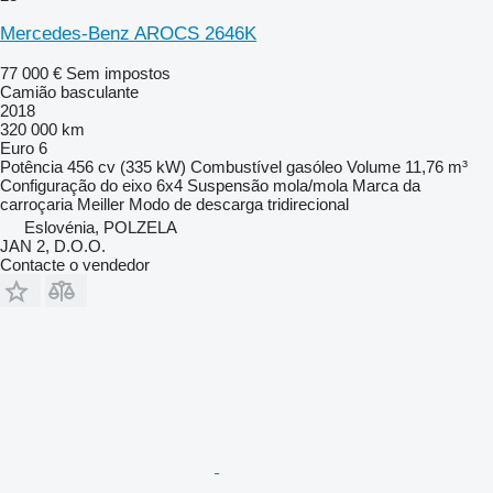
Mercedes-Benz AROCS 2646K
77 000 €
Sem impostos
Camião basculante
2018
320 000 km
Euro 6
Potência
456 cv (335 kW)
Combustível
gasóleo
Volume
11,76 m³
Configuração do eixo
6x4
Suspensão
mola/mola
Marca da
carroçaria
Meiller
Modo de descarga
tridirecional
Eslovénia, POLZELA
JAN 2, D.O.O.
Contacte o vendedor