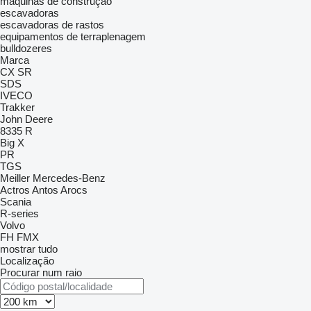
máquinas de construção
escavadoras
escavadoras de rastos
equipamentos de terraplenagem
bulldozeres
Marca
CX
SR
SDS
IVECO
Trakker
John Deere
8335 R
Big X
PR
TGS
Meiller
Mercedes-Benz
Actros
Antos
Arocs
Scania
R-series
Volvo
FH
FMX
mostrar tudo
Localização
Procurar num raio