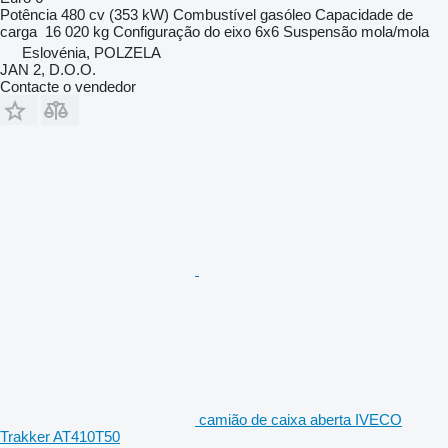
Potência
480 cv (353 kW)
Combustível
gasóleo
Capacidade de
carga
16 020 kg
Configuração do eixo
6x6
Suspensão
mola/mola
Eslovénia, POLZELA
JAN 2, D.O.O.
Contacte o vendedor
camião de caixa aberta IVECO
Trakker AT410T50