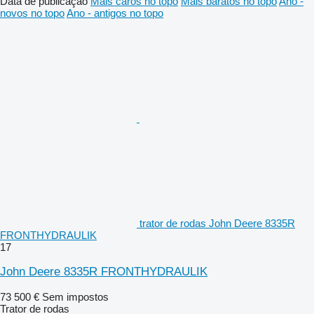
Data de publicação
Mais caros no topo
Mais baratos no topo
Ano -
novos no topo
Ano - antigos no topo
trator de rodas John Deere 8335R
FRONTHYDRAULIK
17
John Deere 8335R FRONTHYDRAULIK
73 500 €
Sem impostos
Trator de rodas