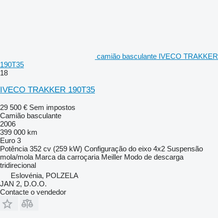
camião basculante IVECO TRAKKER
190T35
18
IVECO TRAKKER 190T35
29 500 €
Sem impostos
Camião basculante
2006
399 000 km
Euro 3
Potência
352 cv (259 kW)
Configuração do eixo
4x2
Suspensão
mola/mola
Marca da carroçaria
Meiller
Modo de descarga
tridirecional
Eslovénia, POLZELA
JAN 2, D.O.O.
Contacte o vendedor