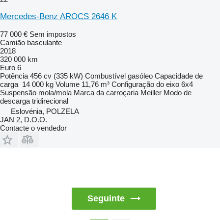
Mercedes-Benz AROCS 2646 K
77 000 €
Sem impostos
Camião basculante
2018
320 000 km
Euro 6
Potência
456 cv (335 kW)
Combustível
gasóleo
Capacidade de
carga
14 000 kg
Volume
11,76 m³
Configuração do eixo
6x4
Suspensão
mola/mola
Marca da carroçaria
Meiller
Modo de
descarga
tridirecional
Eslovénia, POLZELA
JAN 2, D.O.O.
Contacte o vendedor
Seguinte