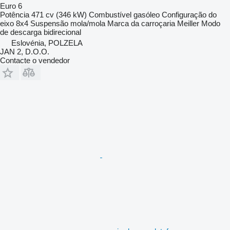
Euro 6
Potência
471 cv (346 kW)
Combustível
gasóleo
Configuração do
eixo
8x4
Suspensão
mola/mola
Marca da carroçaria
Meiller
Modo
de descarga
bidirecional
Eslovénia, POLZELA
JAN 2, D.O.O.
Contacte o vendedor