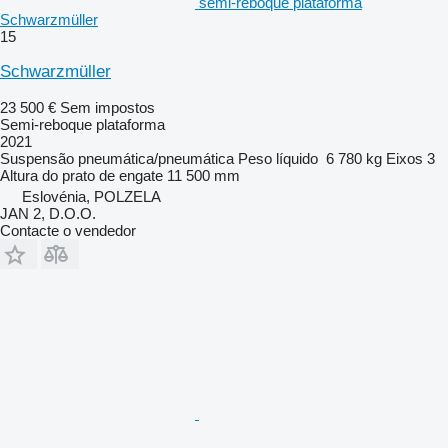
semi-reboque plataforma
Schwarzmüller
15
Schwarzmüller
23 500 €
Sem impostos
Semi-reboque plataforma
2021
Suspensão
pneumática/pneumática
Peso líquido
6 780 kg
Eixos
3
Altura do prato de engate
11 500 mm
Eslovénia, POLZELA
JAN 2, D.O.O.
Contacte o vendedor