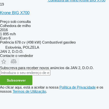
colhedora de milho Krone BIG X700
19
Krone BIG X700
Preço sob consulta
Colhedora de milho
2016
1 895 m/h
Euro 6
Potência
678 cv (498 kW)
Combustível
gasóleo
Eslovénia, POLZELA
JAN 2, D.O.O.
Contacte o vendedor
Subscreva para receber novos anúncios da JAN 2, D.O.O.
Subscrever
Ao clicar aqui, está a aceitar a nossa
Política de Privacidade
e os
nossos
Termos de Utilização
.