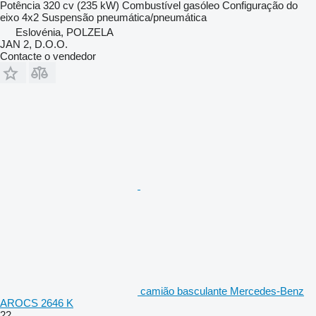
Potência
320 cv (235 kW)
Combustível
gasóleo
Configuração do
eixo
4x2
Suspensão
pneumática/pneumática
Eslovénia, POLZELA
JAN 2, D.O.O.
Contacte o vendedor
camião basculante Mercedes-Benz
AROCS 2646 K
22