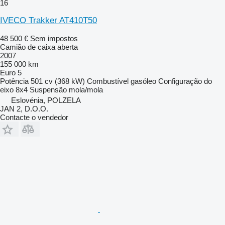
16
IVECO Trakker AT410T50
48 500 €
Sem impostos
Camião de caixa aberta
2007
155 000 km
Euro 5
Potência
501 cv (368 kW)
Combustível
gasóleo
Configuração do
eixo
8x4
Suspensão
mola/mola
Eslovénia, POLZELA
JAN 2, D.O.O.
Contacte o vendedor