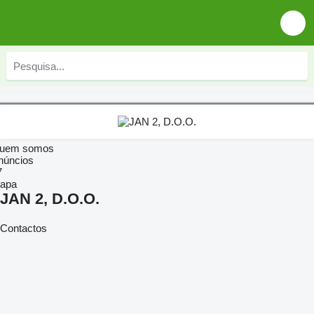
uem somos
núncios
7
apa
JAN 2, D.O.O.
Contactos