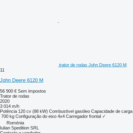
trator de rodas John Deere 6120 M
11
John Deere 6120 M
56 900 €
Sem impostos
Trator de rodas
2020
3 014 m/h
Potência
120 cv (88 kW)
Combustível
gasóleo
Capacidade de carga
700 kg
Configuração do eixo
4x4
Carregador frontal
✓
Roménia
Iulian Spedition SRL
Contacte o vendedor