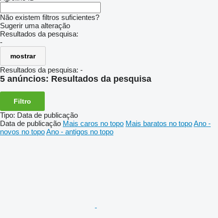
Não existem filtros suficientes?
Sugerir uma alteração
Resultados da pesquisa:
-
mostrar
Resultados da pesquisa:
-
5 anúncios:
Resultados da pesquisa
Filtro
Tipo
:
Data de publicação
Data de publicação
Mais caros no topo
Mais baratos no topo
Ano -
novos no topo
Ano - antigos no topo