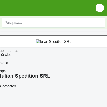
uem somos
núncios
aleria
apa
Iulian Spedition SRL
Contactos