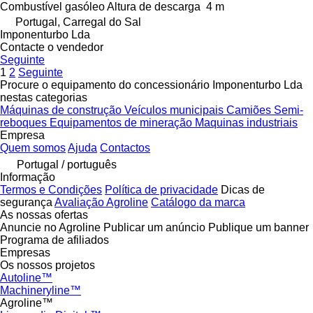
Combustível
gasóleo
Altura de descarga
4 m
Portugal, Carregal do Sal
Imponenturbo Lda
Contacte o vendedor
Seguinte
1
2
Seguinte
Procure o equipamento do concessionário Imponenturbo Lda
nestas categorias
Máquinas de construção
Veículos municipais
Camiões
Semi-
reboques
Equipamentos de mineração
Maquinas industriais
Empresa
Quem somos
Ajuda
Contactos
Portugal / português
Informação
Termos e Condições
Política de privacidade
Dicas de
segurança
Avaliação Agroline
Catálogo da marca
As nossas ofertas
Anuncie no Agroline
Publicar um anúncio
Publique um banner
Programa de afiliados
Empresas
Os nossos projetos
Autoline™
Machineryline™
Agroline™