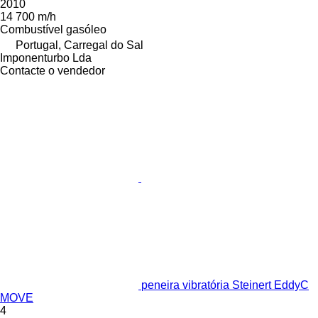
2010
14 700 m/h
Combustível
gasóleo
Portugal, Carregal do Sal
Imponenturbo Lda
Contacte o vendedor
peneira vibratória Steinert EddyC
MOVE
4