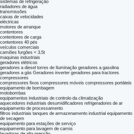
sistemas de refrigeração
radiadores de água
transmissões
caixas de velocidades
eléctricas
motores de arranque
contentores
contentores de carga
contentores 40 pés
veículos comerciais
camiões furgões < 3.5t
maquinas industriais
geradores elétricos
geradores a diesel
torres de Iluminação
geradores a gasolina
geradores a gás
Geradores inverter
geradores para tractores
compressores
compressores fixos
compressores móveis
compressores portáteis
equipamento de bombagem
motobombas
equipamentos industriais de controlo da climatização
aquecedores industriais
desumidificadores
refrigeradores de ar
equipamento de processamento
filtros industriais
tanques de armazenamento industrial
equipamento
de secagem
equipamento para estações de serviço
equipamento para lavagem de carros
lavadoras de alta pressão