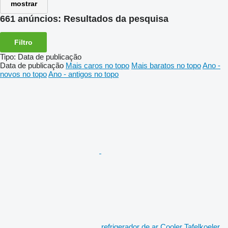
mostrar
661 anúncios:
Resultados da pesquisa
Filtro
Tipo
:
Data de publicação
Data de publicação
Mais caros no topo
Mais baratos no topo
Ano -
novos no topo
Ano - antigos no topo
refrigerador de ar Cooler Tafelkoeler