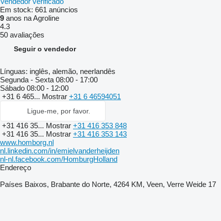
Vendedor verificado
Em stock:
661 anúncios
9
anos na Agroline
4.3
50 avaliações
Seguir o vendedor
Línguas:
inglês, alemão, neerlandês
Segunda - Sexta
08:00 - 17:00
Sábado
08:00 - 12:00
+31 6 465...
Mostrar
+31 6 46594051
Ligue-me, por favor.
+31 416 35...
Mostrar
+31 416 353 848
+31 416 35...
Mostrar
+31 416 353 143
www.homborg.nl
nl.linkedin.com/in/emielvanderheijden
nl-nl.facebook.com/HomburgHolland
Endereço
Países Baixos, Brabante do Norte, 4264 KM, Veen, Verre Weide 17