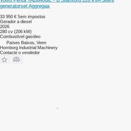
Volvo Penta TAD840GE - B Stamford 220 kVA Silent
generatorset Aggregaa
33 950 €
Sem impostos
Gerador a diesel
2026
280 cv (206 kW)
Combustível
gasóleo
Países Baixos, Veen
Homborg Industrial Machinery
Contacte o vendedor