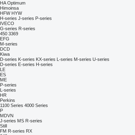
HA
Optimum
Himoinsa
HFW
HYW
H-series
J-series
P-series
IVECO
G-series
R-series
450
3369
EFG
M-series
DCD
Kiwa
D-series
K-series
KX-series
L-series
M-series
U-series
D-series
E-series
H-series
LE
ES
ME
P-series
L-series
HR
Perkins
1100 Series
4000 Series
P
MDVN
J-series
MS
R-series
Still
FM
R-series
RX