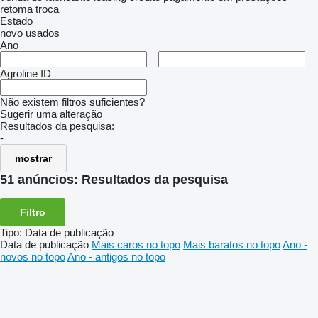
retoma
troca
Estado
novo
usados
Ano
–
Agroline ID
Não existem filtros suficientes?
Sugerir uma alteração
Resultados da pesquisa:
-
mostrar
51 anúncios:
Resultados da pesquisa
Filtro
Tipo
:
Data de publicação
Data de publicação
Mais caros no topo
Mais baratos no topo
Ano -
novos no topo
Ano - antigos no topo