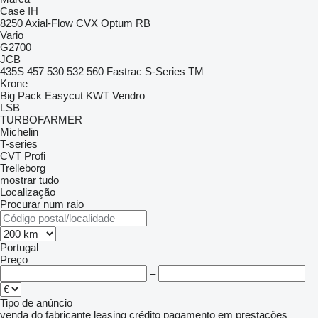
Case IH
8250
Axial-Flow
CVX
Optum
RB
Vario
G2700
JCB
435S
457
530
532
560
Fastrac
S-Series
TM
Krone
Big Pack
Easycut
KWT
Vendro
LSB
TURBOFARMER
Michelin
T-series
CVT
Profi
Trelleborg
mostrar tudo
Localização
Procurar num raio
Portugal
Preço
–
Tipo de anúncio
venda
do fabricante
leasing
crédito
pagamento em prestações