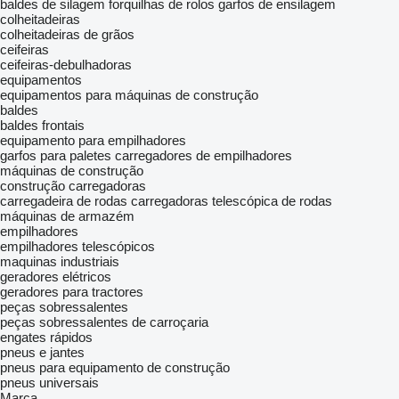
baldes de silagem
forquilhas de rolos
garfos de ensilagem
colheitadeiras
colheitadeiras de grãos
ceifeiras
ceifeiras-debulhadoras
equipamentos
equipamentos para máquinas de construção
baldes
baldes frontais
equipamento para empilhadores
garfos para paletes
carregadores de empilhadores
máquinas de construção
construção carregadoras
carregadeira de rodas
carregadoras telescópica de rodas
máquinas de armazém
empilhadores
empilhadores telescópicos
maquinas industriais
geradores elétricos
geradores para tractores
peças sobressalentes
peças sobressalentes de carroçaria
engates rápidos
pneus e jantes
pneus para equipamento de construção
pneus universais
Marca