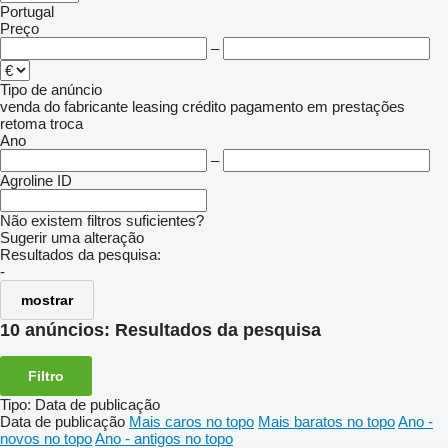
Portugal
Preço
–
Tipo de anúncio
venda
do fabricante
leasing
crédito
pagamento em prestações
retoma
troca
Ano
–
Agroline ID
Não existem filtros suficientes?
Sugerir uma alteração
Resultados da pesquisa:
-
mostrar
10 anúncios:
Resultados da pesquisa
Filtro
Tipo
:
Data de publicação
Data de publicação
Mais caros no topo
Mais baratos no topo
Ano -
novos no topo
Ano - antigos no topo