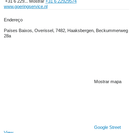
+31 6 229...
Mostrar
+31 6 22929574
www.goeringservice.nl
Endereço
Países Baixos, Overissel, 7482, Haaksbergen, Beckummerweg
28a
Mostrar mapa
Google Street
View