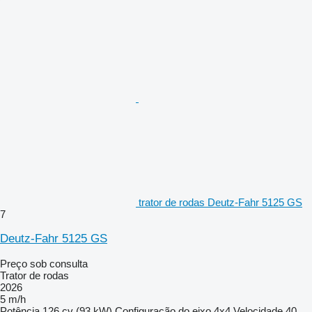
trator de rodas Deutz-Fahr 5125 GS
7
Deutz-Fahr 5125 GS
Preço sob consulta
Trator de rodas
2026
5 m/h
Potência
126 cv (93 kW)
Configuração do eixo
4x4
Velocidade
40