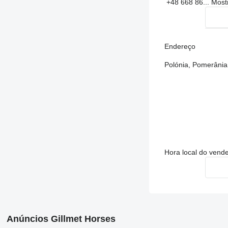
+48 668 86...
Most
Endereço
Polónia, Pomerânia,
Hora local do vend
Anúncios Gillmet Horses