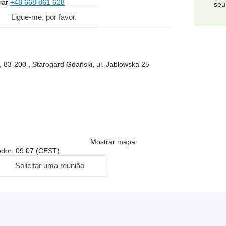
rar
+48 668 861 628
seu
Ligue-me, por favor.
 83-200 , Starogard Gdański, ul. Jabłowska 25
Mostrar mapa
edor: 09:07 (CEST)
Solicitar uma reunião