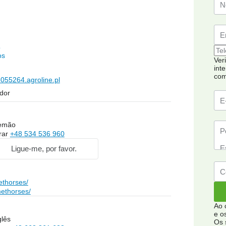
o
os
Ver
int
com
055264.agroline.pl
dor
lemão
rar
+48 534 536 960
Ligue-me, por favor.
ethorses/
methorses/
Ao 
e o
glês
Os 