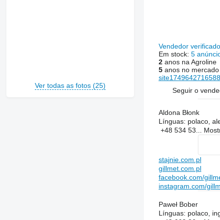
Vendedor verificad
Em stock:
5 anúnci
2
anos na Agroline
5
anos no mercado
site1749642716588
Ver todas as fotos (25)
Seguir o vende
Aldona Błonk
Línguas:
polaco, a
+48 534 53...
Most
stajnie.com.pl
gillmet.com.pl
facebook.com/gillm
instagram.com/gill
Paweł Bober
Línguas:
polaco, in