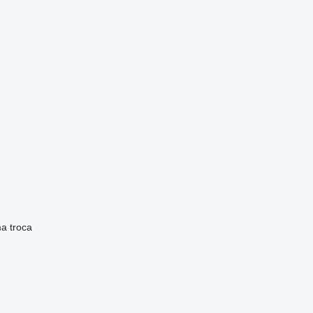
ma
troca