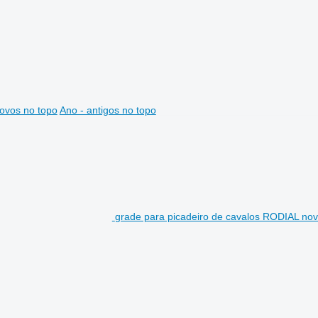
ovos no topo
Ano - antigos no topo
grade para picadeiro de cavalos RODIAL no