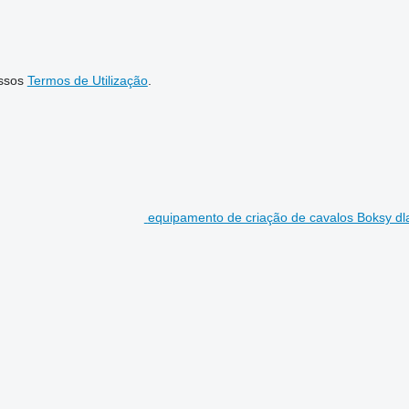
ssos
Termos de Utilização
.
equipamento de criação de cavalos Boksy dl