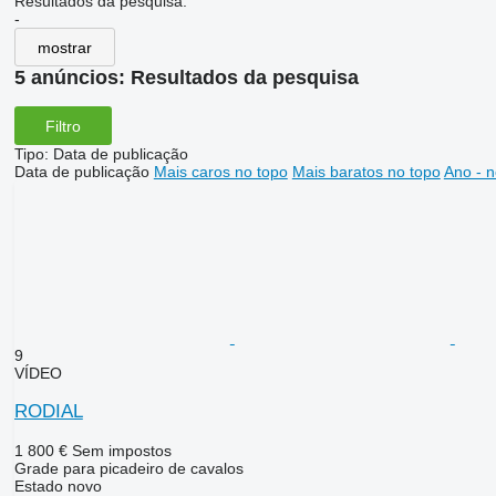
Resultados da pesquisa:
-
mostrar
5 anúncios:
Resultados da pesquisa
Filtro
Tipo
:
Data de publicação
Data de publicação
Mais caros no topo
Mais baratos no topo
Ano - n
9
VÍDEO
RODIAL
1 800 €
Sem impostos
Grade para picadeiro de cavalos
Estado
novo