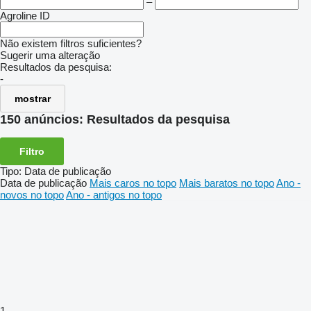
–
Agroline ID
Não existem filtros suficientes?
Sugerir uma alteração
Resultados da pesquisa:
-
mostrar
150 anúncios:
Resultados da pesquisa
Filtro
Tipo
:
Data de publicação
Data de publicação
Mais caros no topo
Mais baratos no topo
Ano -
novos no topo
Ano - antigos no topo
1