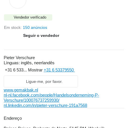
Vendedor verificado
Em stock:
150 anúncios
Seguir o vendedor
Pieter Verschure
Línguas:
inglês, neerlandês
+31 6 533...
Mostrar
+31 6 53379550
Ligue-me, por favor.
www.gemakbak.nl
nl-nl.facebook.com/people/Handelsonderneming-P-
Verschure/100076737259930/
nl.linkedin.com/in/pieter-verschure-191a7568
Endereço