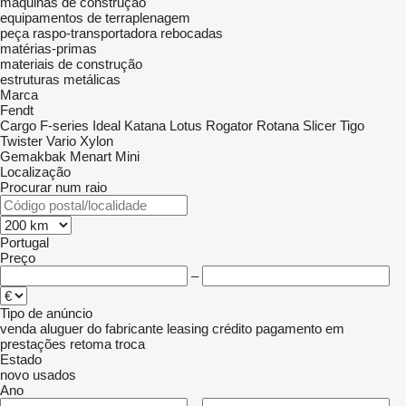
máquinas de construção
equipamentos de terraplenagem
peça raspo-transportadora rebocadas
matérias-primas
materiais de construção
estruturas metálicas
Marca
Fendt
Cargo
F-series
Ideal
Katana
Lotus
Rogator
Rotana
Slicer
Tigo
Twister
Vario
Xylon
Gemakbak
Menart
Mini
Localização
Procurar num raio
Portugal
Preço
–
Tipo de anúncio
venda
aluguer
do fabricante
leasing
crédito
pagamento em
prestações
retoma
troca
Estado
novo
usados
Ano