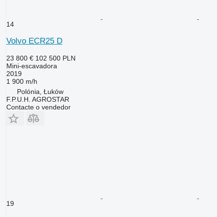
14
Volvo ECR25 D
23 800 €
102 500 PLN
Mini-escavadora
2019
1 900 m/h
Polónia, Łuków
F.P.U.H. AGROSTAR
Contacte o vendedor
19