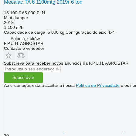
Mecalac TA 6 1100mtg 2019r 6 ton
15 100 €
65 000 PLN
Mini-dumper
2019
1 100 m/h
Capacidade de carga
6 000 kg
Configuração do eixo
4x4
Polónia, Łuków
F.P.U.H. AGROSTAR
Contacte o vendedor
Subscreva para receber novos anúncios da F.P.U.H. AGROSTAR
Subscrever
Ao clicar aqui, está a aceitar a nossa
Política de Privacidade
e os no
20