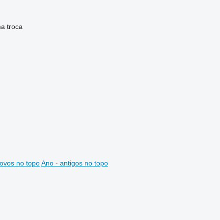
ma
troca
ovos no topo
Ano - antigos no topo