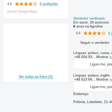
6 avaliações
4.0
Source: Google Maps
Vendedor verificado
Em stock:
39 anúncios
6
anos na Agroline
6 
4.0
Seguir o vendedor
Línguas:
polaco, russo, 
+48 504 93...
Mostrar
+
Ligue-me, por
Línguas:
polaco, inglês
Ver todas as fotos (5)
+48 513 66...
Mostrar
+
Ligue-me, por
Endereço
Polónia, Lubelskie, 21-4