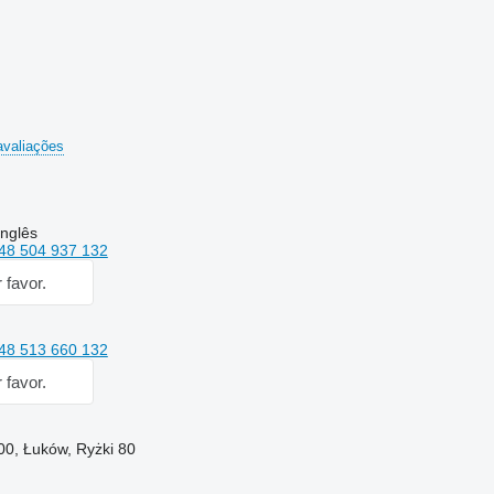
avaliações
inglês
48 504 937 132
 favor.
48 513 660 132
 favor.
00, Łuków, Ryżki 80