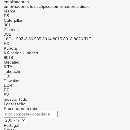
empilhadores
empilhadores telescópicos
empilhadores diesel
Marca
PS
Caterpillar
301
Z series
JCB
16C-1
50Z-2
86
535
8014
8015
8018
8026
TLT
PC
Kubota
KX-series
U-series
9018
Mecalac
6
TA
Takeuchi
TB
Thwaites
ECR
EZ
SV
mostrar tudo
Localização
Procurar num raio
Portugal