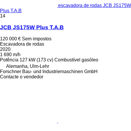
escavadora de rodas JCB JS175W
Plus T.A.B
14
JCB JS175W Plus T.A.B
120 000 €
Sem impostos
Escavadora de rodas
2020
1 690 m/h
Potência
127 kW (173 cv)
Combustível
gasóleo
Alemanha, Ulm-Lehr
Forschner Bau- und Industriemaschinen GmbH
Contacte o vendedor