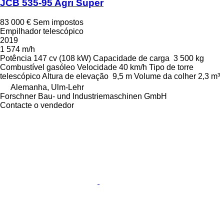
JCB 535-95 Agri Super
83 000 €
Sem impostos
Empilhador telescópico
2019
1 574 m/h
Potência
147 cv (108 kW)
Capacidade de carga
3 500 kg
Combustível
gasóleo
Velocidade
40 km/h
Tipo de torre
telescópico
Altura de elevação
9,5 m
Volume da colher
2,3 m³
Alemanha, Ulm-Lehr
Forschner Bau- und Industriemaschinen GmbH
Contacte o vendedor