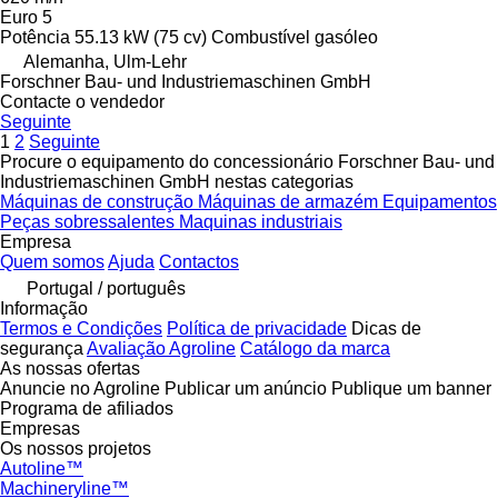
Euro 5
Potência
55.13 kW (75 cv)
Combustível
gasóleo
Alemanha, Ulm-Lehr
Forschner Bau- und Industriemaschinen GmbH
Contacte o vendedor
Seguinte
1
2
Seguinte
Procure o equipamento do concessionário Forschner Bau- und
Industriemaschinen GmbH nestas categorias
Máquinas de construção
Máquinas de armazém
Equipamentos
Peças sobressalentes
Maquinas industriais
Empresa
Quem somos
Ajuda
Contactos
Portugal / português
Informação
Termos e Condições
Política de privacidade
Dicas de
segurança
Avaliação Agroline
Catálogo da marca
As nossas ofertas
Anuncie no Agroline
Publicar um anúncio
Publique um banner
Programa de afiliados
Empresas
Os nossos projetos
Autoline™
Machineryline™